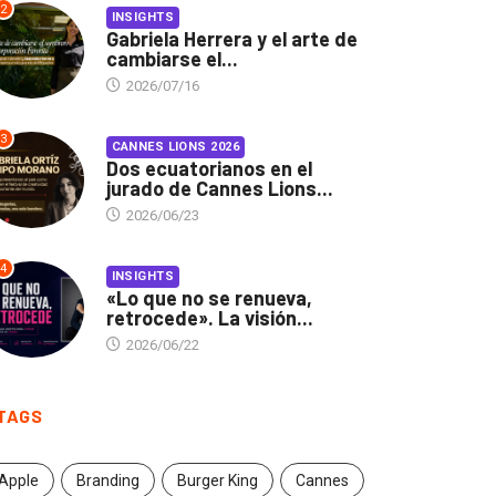
2
INSIGHTS
Gabriela Herrera y el arte de
cambiarse el...
2026/07/16
3
CANNES LIONS 2026
Dos ecuatorianos en el
jurado de Cannes Lions...
2026/06/23
4
INSIGHTS
«Lo que no se renueva,
retrocede». La visión...
2026/06/22
TAGS
Apple
Branding
Burger King
Cannes