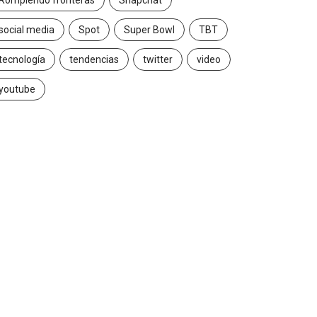
Rompiendo fronteras
Snapchat
social media
Spot
Super Bowl
TBT
tecnología
tendencias
twitter
video
youtube