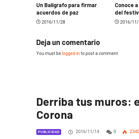
afo para firmar
Conoce a los ganadores
El
 de paz
del festival ElDorado
se
28
2016/11/23
Deja un comentario
You must be
logged in
to post a comment.
Derriba tus muros: 
Corona
2016/11/14
0
234
PUBLICIDAD