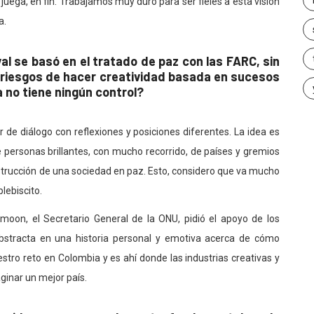
, juega, en fin. Trabajamos muy duro para ser fieles a esta visión
a.
val se basó en el tratado de paz con las FARC, sin
s riesgos de hacer creatividad basada en sucesos
 no tiene ningún control?
de diálogo con reflexiones y posiciones diferentes. La idea es
 personas brillantes, con mucho recorrido, de países y gremios
onstrucción de una sociedad en paz. Esto, considero que va mucho
lebiscito.
moon, el Secretario General de la ONU, pidió el apoyo de los
bstracta en una historia personal y emotiva acerca de cómo
tro reto en Colombia y es ahí donde las industrias creativas y
ginar un mejor país.