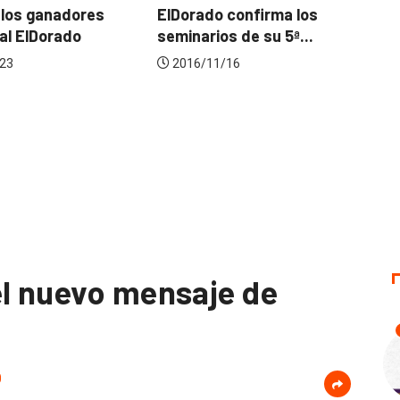
Dorado confirma los
Un Balígrafo para firmar
minarios de su 5ª...
acuerdos de paz
2016/11/16
2016/11/28
el nuevo mensaje de
0