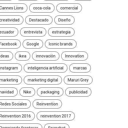
Cannes Lions
coca-cola
comercial
creatividad
Destacado
Diseño
ecuador
entrevista
estrategia
Facebook
Google
Iconic brands
Ideas
ikea
innovación
Innovation
Instagram
inteligencia artificial
marcas
marketing
marketing digital
Maruri Grey
navidad
Nike
packaging
publicidad
Redes Sociales
Reinvention
Reinvention 2016
reinvention 2017