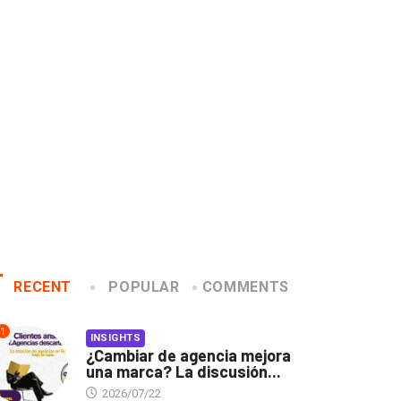
Conoce a los ganadores
ElDorado confirma 
del festival ElDorado
seminarios de su 5ª
2016/11/23
2016/11/16
RECENT
POPULAR
COMMENTS
1
INSIGHTS
¿Cambiar de agencia mejora
una marca? La discusión...
2026/07/22