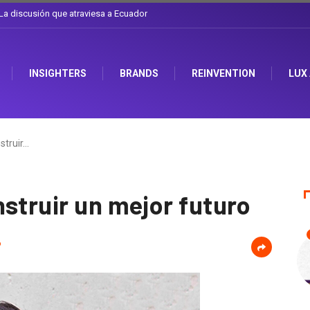
l sombrero en Corporación Favorita
INSIGHTERS
BRANDS
REINVENTION
LUX
struir…
struir un mejor futuro
6