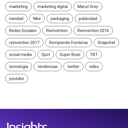
marketing
marketing digital
Maruri Grey
navidad
Nike
packaging
publicidad
Redes Sociales
Reinvention
Reinvention 2016
reinvention 2017
Rompiendo fronteras
Snapchat
social media
Spot
Super Bowl
TBT
tecnología
tendencias
twitter
video
youtube