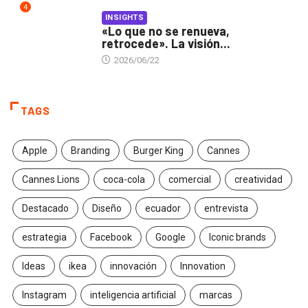
4
INSIGHTS
«Lo que no se renueva,
retrocede». La visión...
2026/06/22
TAGS
Apple
Branding
Burger King
Cannes
Cannes Lions
coca-cola
comercial
creatividad
Destacado
Diseño
ecuador
entrevista
estrategia
Facebook
Google
Iconic brands
Ideas
ikea
innovación
Innovation
Instagram
inteligencia artificial
marcas