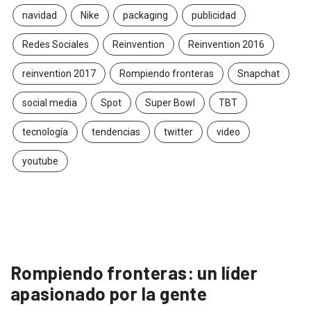
navidad
Nike
packaging
publicidad
Redes Sociales
Reinvention
Reinvention 2016
reinvention 2017
Rompiendo fronteras
Snapchat
social media
Spot
Super Bowl
TBT
tecnología
tendencias
twitter
video
youtube
Rompiendo fronteras: un líder
apasionado por la gente