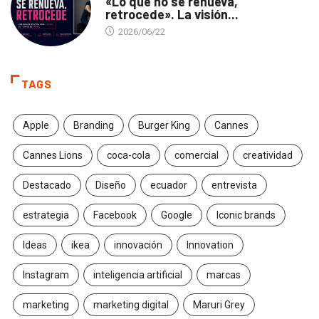
«Lo que no se renueva,
retrocede». La visión...
2026/06/22
TAGS
Apple
Branding
Burger King
Cannes
Cannes Lions
coca-cola
comercial
creatividad
Destacado
Diseño
ecuador
entrevista
estrategia
Facebook
Google
Iconic brands
Ideas
ikea
innovación
Innovation
Instagram
inteligencia artificial
marcas
marketing
marketing digital
Maruri Grey