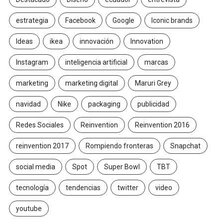
estrategia
Facebook
Google
Iconic brands
Ideas
ikea
innovación
Innovation
Instagram
inteligencia artificial
marcas
marketing
marketing digital
Maruri Grey
navidad
Nike
packaging
publicidad
Redes Sociales
Reinvention
Reinvention 2016
reinvention 2017
Rompiendo fronteras
Snapchat
social media
Spot
Super Bowl
TBT
tecnología
tendencias
twitter
video
youtube