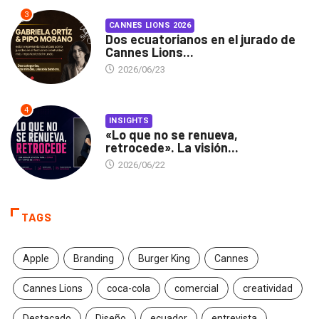
3
CANNES LIONS 2026
Dos ecuatorianos en el jurado de
Cannes Lions...
2026/06/23
4
INSIGHTS
«Lo que no se renueva,
retrocede». La visión...
2026/06/22
TAGS
Apple
Branding
Burger King
Cannes
Cannes Lions
coca-cola
comercial
creatividad
Destacado
Diseño
ecuador
entrevista