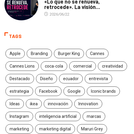
«Lo que no se renueva,
retrocede». La visión...
2026/06/22
TAGS
Apple
Branding
Burger King
Cannes
Cannes Lions
coca-cola
comercial
creatividad
Destacado
Diseño
ecuador
entrevista
estrategia
Facebook
Google
Iconic brands
Ideas
ikea
innovación
Innovation
Instagram
inteligencia artificial
marcas
marketing
marketing digital
Maruri Grey