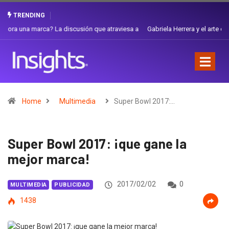
TRENDING
Gabriela Herrera y el arte de cambiarse el sombrero en Corporación
Favorita
Home
Multimedia
Super Bowl 2017:…
Super Bowl 2017: ¡que gane la
mejor marca!
2017/02/02
0
MULTIMEDIA
PUBLICIDAD
1438