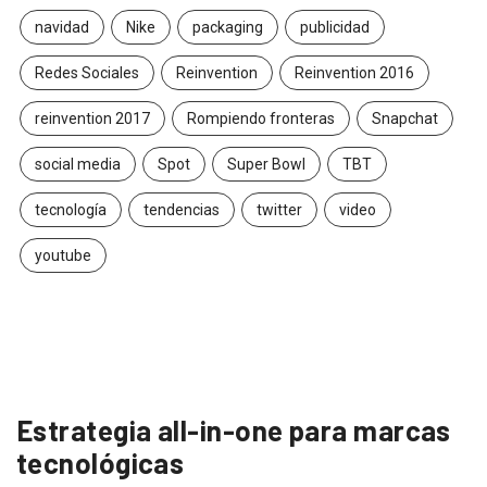
navidad
Nike
packaging
publicidad
Redes Sociales
Reinvention
Reinvention 2016
reinvention 2017
Rompiendo fronteras
Snapchat
social media
Spot
Super Bowl
TBT
tecnología
tendencias
twitter
video
youtube
Estrategia all-in-one para marcas
tecnológicas