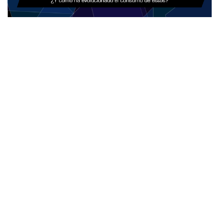
Lo que ha pasado es que el usuario ha ido evolucionando. Hoy
estamos
absolutamente conectados.
Los teléfonos se han
vuelto una
extensión
de nuestro cuerpo. Y esta tiene dos partes:
la una es como herramienta de
productividad
o
entretenimiento
y la otra es como un
accesorio
que refleja
estatus
o
personalidad
.
Yo creo que tenemos una oportunidad muy grande, porque
Ecuador es uno de los países en el mundo donde la marca Sony es
más fuerte. Entonces podemos explicarle a los consumidores que
dentro de esta
familia Sony
, donde resalta la popularidad de los