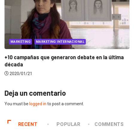
PUBLICIDAD
PUBLICIDAD INTERNACIONAL
Budweiser revive su icónico spot «Whassup» con..
2018/06/27
Deja un comentario
You must be
logged in
to post a comment.
RECENT
POPULAR
COMMENTS