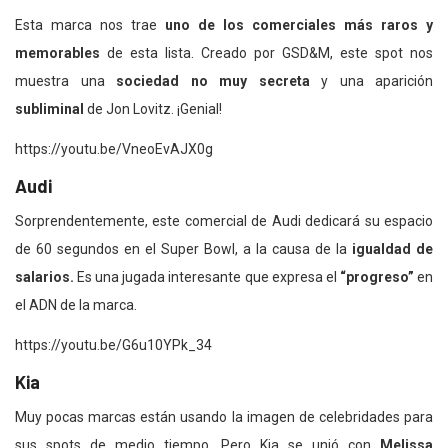
Esta marca nos trae
uno de los comerciales más raros y
memorables
de esta lista. Creado por GSD&M, este spot nos
muestra una
sociedad no muy secreta
y una aparición
subliminal
de Jon Lovitz. ¡Genial!
https://youtu.be/VneoEvAJX0g
Audi
Sorprendentemente, este comercial de Audi dedicará su espacio
de 60 segundos en el Super Bowl, a la causa de la
igualdad de
salarios.
Es una jugada interesante que expresa el
“progreso”
en
el ADN de la marca.
https://youtu.be/G6u10YPk_34
Kia
Muy pocas marcas están usando la imagen de celebridades para
sus spots de medio tiempo. Pero Kia se unió con
Melissa