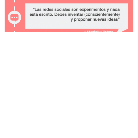
Con la evolución tecnológica y el desarrollo de nuevas
plataformas, tenemos una situación que cada vez complica más
la labor. Es por esto que, Alejandra Arteaga afirma que se ha
vuelto imprescindible para los CMs entender que
“lo que se
aprendió ayer puede que cambie mañana.
Hay que tener esa
pasión por descubrir más y autoeducarse día a día”.
Estos son algunos de los desafíos que los Community Managers
enfrentan en un panorama siempre cambiante. Si a esto se le
suma la dificultad de manejar diferentes marcas
simultáneamente, entendemos cómo el trabajo se ha vuelto más
pesado.