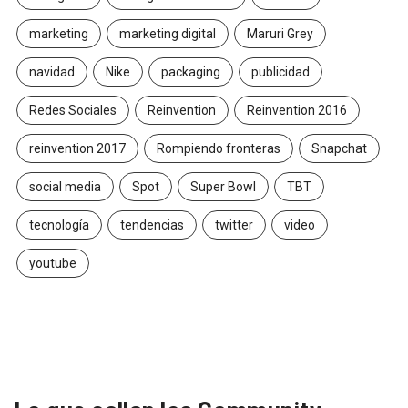
marketing
marketing digital
Maruri Grey
navidad
Nike
packaging
publicidad
Redes Sociales
Reinvention
Reinvention 2016
reinvention 2017
Rompiendo fronteras
Snapchat
social media
Spot
Super Bowl
TBT
tecnología
tendencias
twitter
video
youtube