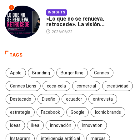
4
INSIGHTS
«Lo que no se renueva,
retrocede». La visión...
2026/06/22
TAGS
Apple
Branding
Burger King
Cannes
Cannes Lions
coca-cola
comercial
creatividad
Destacado
Diseño
ecuador
entrevista
estrategia
Facebook
Google
Iconic brands
Ideas
ikea
innovación
Innovation
Instagram
inteligencia artificial
marcas