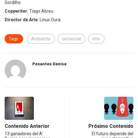
Gordilho
Copywriter:
Tiago Abreu
Director de Arte:
Linus Oura
Tags:
Ambiente
comercial
mtv
Pesantes Denise
Contenido Anterior
Próximo Contenido
13 ganadores del A’
El futuro depende del