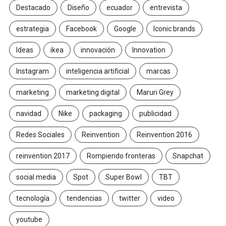
Destacado
Diseño
ecuador
entrevista
estrategia
Facebook
Google
Iconic brands
Ideas
ikea
innovación
Innovation
Instagram
inteligencia artificial
marcas
marketing
marketing digital
Maruri Grey
navidad
Nike
packaging
publicidad
Redes Sociales
Reinvention
Reinvention 2016
reinvention 2017
Rompiendo fronteras
Snapchat
social media
Spot
Super Bowl
TBT
tecnología
tendencias
twitter
video
youtube