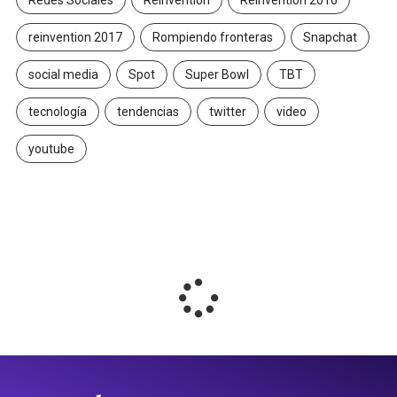
Redes Sociales
Reinvention
Reinvention 2016
reinvention 2017
Rompiendo fronteras
Snapchat
social media
Spot
Super Bowl
TBT
tecnología
tendencias
twitter
video
youtube