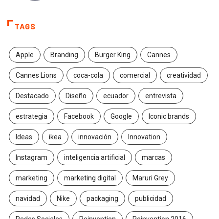
TAGS
Apple
Branding
Burger King
Cannes
Cannes Lions
coca-cola
comercial
creatividad
Destacado
Diseño
ecuador
entrevista
estrategia
Facebook
Google
Iconic brands
Ideas
ikea
innovación
Innovation
Instagram
inteligencia artificial
marcas
marketing
marketing digital
Maruri Grey
navidad
Nike
packaging
publicidad