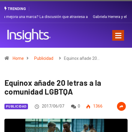
TRENDING
Gabriela Herrera y el arte de cambiarse el sombrero en Corporación
Favorita
Home
Publicidad
Equinox añade 20…
Equinox añade 20 letras a la
comunidad LGBTQA
2017/06/07
0
1366
PUBLICIDAD