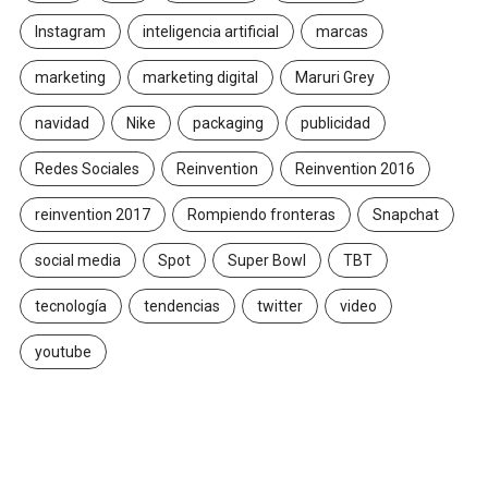
Instagram
inteligencia artificial
marcas
marketing
marketing digital
Maruri Grey
navidad
Nike
packaging
publicidad
Redes Sociales
Reinvention
Reinvention 2016
reinvention 2017
Rompiendo fronteras
Snapchat
social media
Spot
Super Bowl
TBT
tecnología
tendencias
twitter
video
youtube