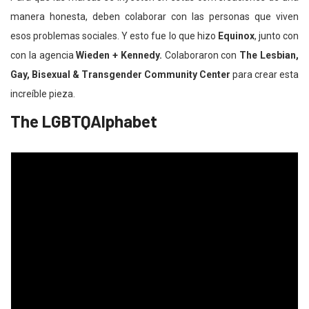
manera honesta, deben colaborar con las personas que viven
esos problemas sociales. Y esto fue lo que hizo
Equinox
, junto con
con la agencia
Wieden + Kennedy.
Colaboraron con
The Lesbian,
Gay, Bisexual & Transgender Community Center
para crear esta
increíble pieza.
The LGBTQAlphabet