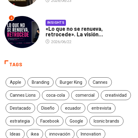
2026/06/23
4
INSIGHTS
«Lo que no se renueva,
retrocede». La visión...
2026/06/22
TAGS
Apple
Branding
Burger King
Cannes
Cannes Lions
coca-cola
comercial
creatividad
Destacado
Diseño
ecuador
entrevista
estrategia
Facebook
Google
Iconic brands
Ideas
ikea
innovación
Innovation