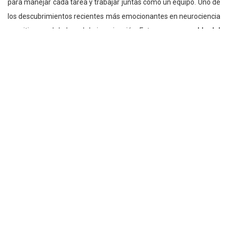
para manejar cada tarea y trabajar juntas como un equipo. Uno de
los descubrimientos recientes más emocionantes en neurociencia
cognitiva es el de la red de imaginación. Esta es
responsable del
pensamiento intencional y forma el núcleo mismo de la
experiencia humana.
Los procesos asociados con la red de imaginación se han
encontrado críticos para: el desarrollo de la compasión y empatía;
la capacidad de soñar despierto y comprendernos a nosotros
mismos; la capacidad de crear significado a partir de nuestras
experiencias e imaginar nuestro futuro.