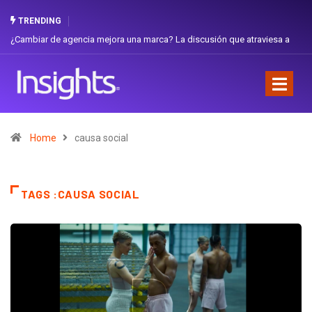
TRENDING
 de agencia mejora una marca? La discusión que atraviesa a
Gabriela Herre
Favorita
Home
causa social
TAGS :CAUSA SOCIAL