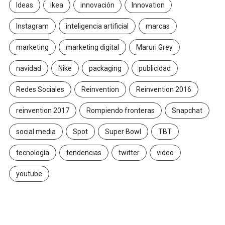
Ideas
ikea
innovación
Innovation
Instagram
inteligencia artificial
marcas
marketing
marketing digital
Maruri Grey
navidad
Nike
packaging
publicidad
Redes Sociales
Reinvention
Reinvention 2016
reinvention 2017
Rompiendo fronteras
Snapchat
social media
Spot
Super Bowl
TBT
tecnología
tendencias
twitter
video
youtube