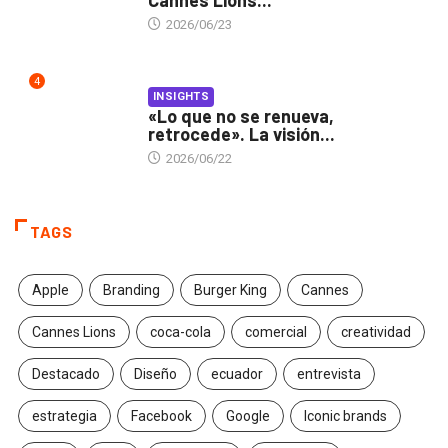
Cannes Lions...
2026/06/23
4
INSIGHTS
«Lo que no se renueva,
retrocede». La visión...
2026/06/22
TAGS
Apple
Branding
Burger King
Cannes
Cannes Lions
coca-cola
comercial
creatividad
Destacado
Diseño
ecuador
entrevista
estrategia
Facebook
Google
Iconic brands