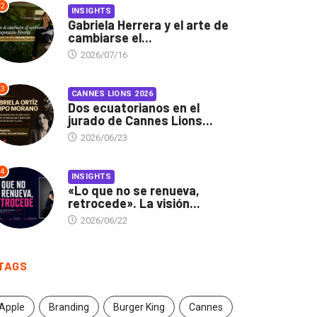
2
INSIGHTS
Gabriela Herrera y el arte de
cambiarse el...
2026/07/16
3
CANNES LIONS 2026
Dos ecuatorianos en el
jurado de Cannes Lions...
2026/06/23
4
INSIGHTS
«Lo que no se renueva,
retrocede». La visión...
2026/06/22
TAGS
Apple
Branding
Burger King
Cannes