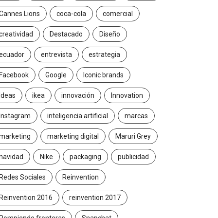
Cannes Lions
coca-cola
comercial
creatividad
Destacado
Diseño
ecuador
entrevista
estrategia
Facebook
Google
Iconic brands
Ideas
ikea
innovación
Innovation
Instagram
inteligencia artificial
marcas
marketing
marketing digital
Maruri Grey
navidad
Nike
packaging
publicidad
Redes Sociales
Reinvention
Reinvention 2016
reinvention 2017