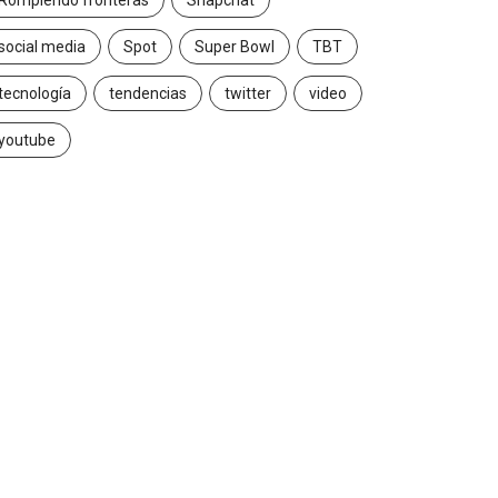
Rompiendo fronteras
Snapchat
social media
Spot
Super Bowl
TBT
tecnología
tendencias
twitter
video
youtube