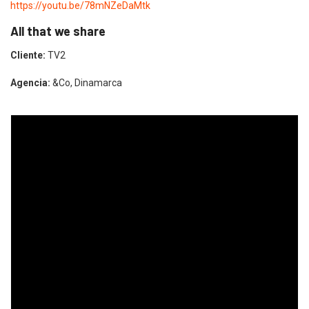
https://youtu.be/78mNZeDaMtk
All that we share
Cliente:
TV2
Agencia:
&Co, Dinamarca