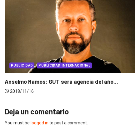
BLICIDAD INTERNACIONAL
PUBLICIDAD
PU
 GUT será agencia del año...
Eduardo Maruri 
2018/09/28
Deja un comentario
You must be
logged in
to post a comment.