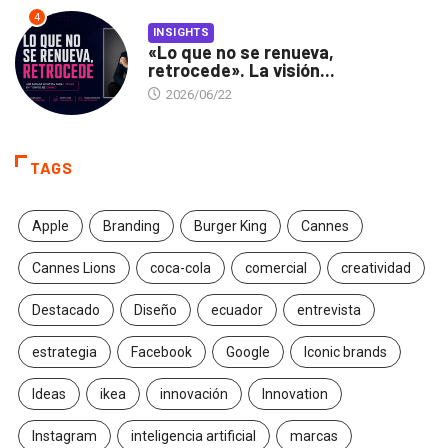
4
INSIGHTS
«Lo que no se renueva,
retrocede». La visión...
2026/06/22
TAGS
Apple
Branding
Burger King
Cannes
Cannes Lions
coca-cola
comercial
creatividad
Destacado
Diseño
ecuador
entrevista
estrategia
Facebook
Google
Iconic brands
Ideas
ikea
innovación
Innovation
Instagram
inteligencia artificial
marcas