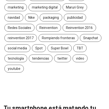
marketing
marketing digital
Maruri Grey
navidad
Nike
packaging
publicidad
Redes Sociales
Reinvention
Reinvention 2016
reinvention 2017
Rompiendo fronteras
Snapchat
social media
Spot
Super Bowl
TBT
tecnología
tendencias
twitter
video
youtube
Tu smartphone está matando tu