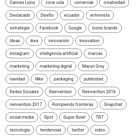
Cannes Lions
coca-cola
comercial
creatividad
Destacado
Diseño
ecuador
entrevista
estrategia
Facebook
Google
Iconic brands
Ideas
ikea
innovación
Innovation
Instagram
inteligencia artificial
marcas
marketing
marketing digital
Maruri Grey
navidad
Nike
packaging
publicidad
Redes Sociales
Reinvention
Reinvention 2016
reinvention 2017
Rompiendo fronteras
Snapchat
social media
Spot
Super Bowl
TBT
tecnología
tendencias
twitter
video