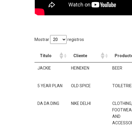
Mostrar
registros
Título
Cliente
Product
Título
Cliente
Product
JACKIE
HEINEKEN
BEER
5 YEAR PLAN
OLD SPICE
TOILETRI
DA DA DING
NIKE DELHI
CLOTHING
FOOTWEA
AND
ACCESSO