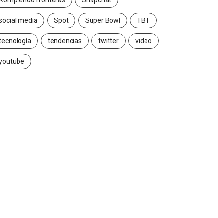
Rompiendo fronteras
Snapchat
social media
Spot
Super Bowl
TBT
tecnología
tendencias
twitter
video
youtube