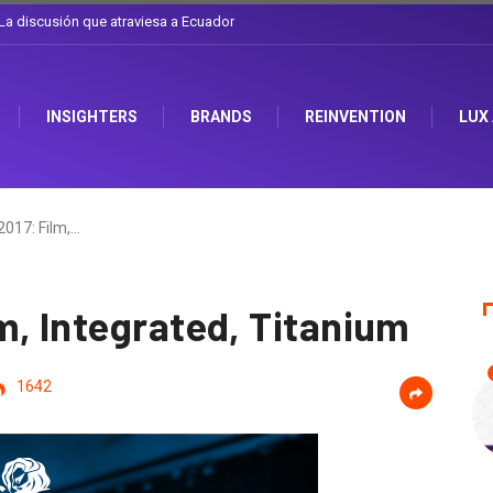
l sombrero en Corporación Favorita
INSIGHTERS
BRANDS
REINVENTION
LUX
017: Film,…
m, Integrated, Titanium
1642