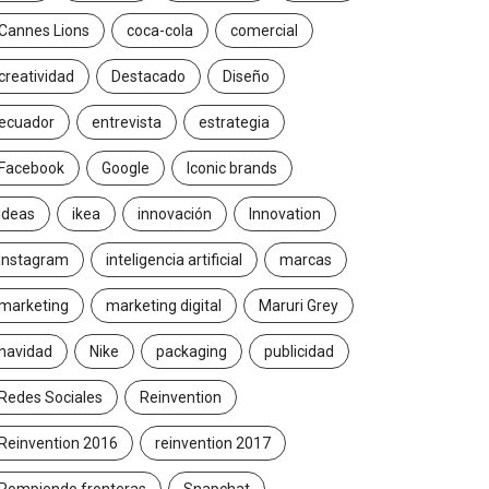
Cannes Lions
coca-cola
comercial
creatividad
Destacado
Diseño
ecuador
entrevista
estrategia
Facebook
Google
Iconic brands
Ideas
ikea
innovación
Innovation
Instagram
inteligencia artificial
marcas
marketing
marketing digital
Maruri Grey
navidad
Nike
packaging
publicidad
Redes Sociales
Reinvention
Reinvention 2016
reinvention 2017