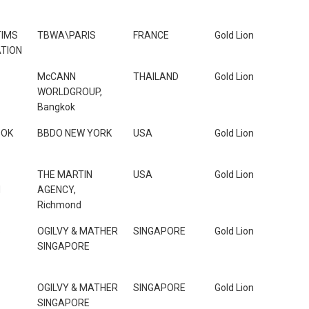
TIMS
TBWA\PARIS
FRANCE
Gold Lion
TION
McCANN
THAILAND
Gold Lion
WORLDGROUP,
Bangkok
OOK
BBDO NEW YORK
USA
Gold Lion
THE MARTIN
USA
Gold Lion
N
AGENCY,
Richmond
B
OGILVY & MATHER
SINGAPORE
Gold Lion
SINGAPORE
OGILVY & MATHER
SINGAPORE
Gold Lion
SINGAPORE