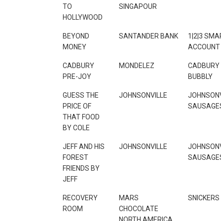
TO
SINGAPOUR
HOLLYWOOD
BEYOND
SANTANDER BANK
1|2|3 SMA
MONEY
ACCOUNT
CADBURY
MONDELEZ
CADBURY
PRE-JOY
BUBBLY
GUESS THE
JOHNSONVILLE
JOHNSONV
PRICE OF
SAUSAGE
THAT FOOD
BY COLE
JEFF AND HIS
JOHNSONVILLE
JOHNSONV
FOREST
SAUSAGE
FRIENDS BY
JEFF
RECOVERY
MARS
SNICKERS
ROOM
CHOCOLATE
NORTH AMERICA