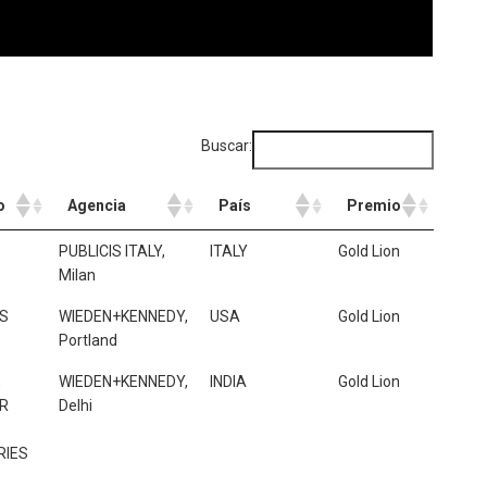
Buscar:
o
Agencia
País
Premio
o
Agencia
País
Premio
PUBLICIS ITALY,
ITALY
Gold Lion
Milan
ES
WIEDEN+KENNEDY,
USA
Gold Lion
Portland
,
WIEDEN+KENNEDY,
INDIA
Gold Lion
R
Delhi
RIES