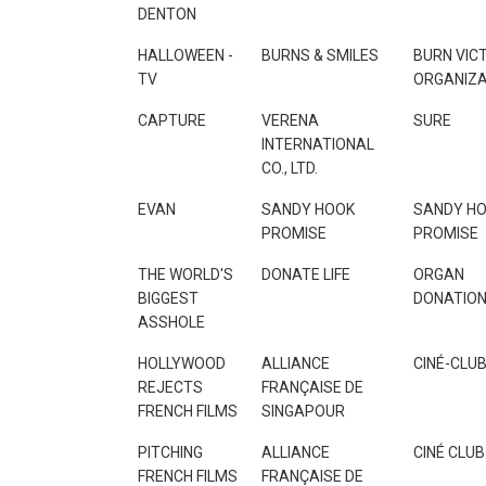
DENTON
HALLOWEEN -
BURNS & SMILES
BURN VIC
TV
ORGANIZA
CAPTURE
VERENA
SURE
INTERNATIONAL
CO., LTD.
EVAN
SANDY HOOK
SANDY H
PROMISE
PROMISE
THE WORLD'S
DONATE LIFE
ORGAN
BIGGEST
DONATIO
ASSHOLE
HOLLYWOOD
ALLIANCE
CINÉ-CLU
REJECTS
FRANÇAISE DE
FRENCH FILMS
SINGAPOUR
PITCHING
ALLIANCE
CINÉ CLUB
FRENCH FILMS
FRANÇAISE DE