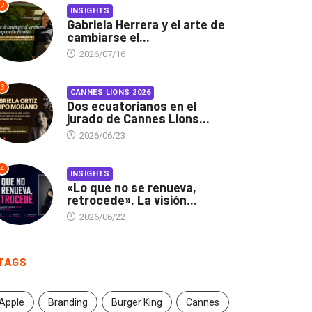
2
INSIGHTS
Gabriela Herrera y el arte de
cambiarse el...
2026/07/16
3
CANNES LIONS 2026
Dos ecuatorianos en el
jurado de Cannes Lions...
2026/06/23
4
INSIGHTS
«Lo que no se renueva,
retrocede». La visión...
2026/06/22
TAGS
Apple
Branding
Burger King
Cannes