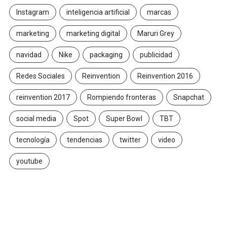
Instagram
inteligencia artificial
marcas
marketing
marketing digital
Maruri Grey
navidad
Nike
packaging
publicidad
Redes Sociales
Reinvention
Reinvention 2016
reinvention 2017
Rompiendo fronteras
Snapchat
social media
Spot
Super Bowl
TBT
tecnología
tendencias
twitter
video
youtube