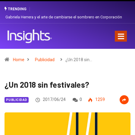
TRENDING
Gabriela Herrera y el arte de cambiarse el sombrero en Corporación
Favorita
Home
Publicidad
¿Un 2018 sin…
¿Un 2018 sin festivales?
2017/06/24
0
1259
PUBLICIDAD