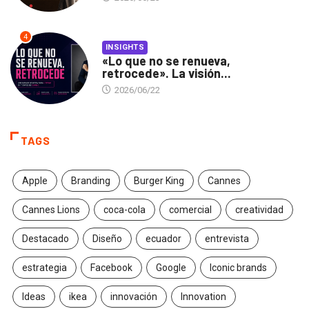
4
INSIGHTS
«Lo que no se renueva,
retrocede». La visión...
2026/06/22
TAGS
Apple
Branding
Burger King
Cannes
Cannes Lions
coca-cola
comercial
creatividad
Destacado
Diseño
ecuador
entrevista
estrategia
Facebook
Google
Iconic brands
Ideas
ikea
innovación
Innovation