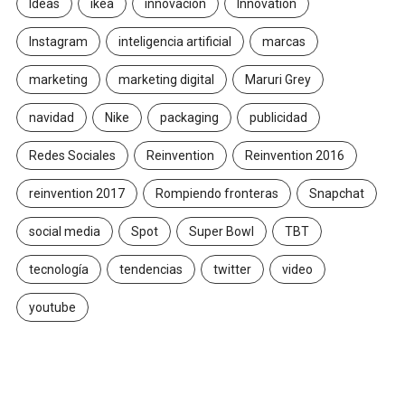
Ideas
ikea
innovación
Innovation
Instagram
inteligencia artificial
marcas
marketing
marketing digital
Maruri Grey
navidad
Nike
packaging
publicidad
Redes Sociales
Reinvention
Reinvention 2016
reinvention 2017
Rompiendo fronteras
Snapchat
social media
Spot
Super Bowl
TBT
tecnología
tendencias
twitter
video
youtube