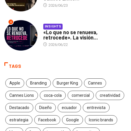
2026/06/23
4
INSIGHTS
«Lo que no se renueva,
retrocede». La visión...
2026/06/22
TAGS
Apple
Branding
Burger King
Cannes
Cannes Lions
coca-cola
comercial
creatividad
Destacado
Diseño
ecuador
entrevista
estrategia
Facebook
Google
Iconic brands