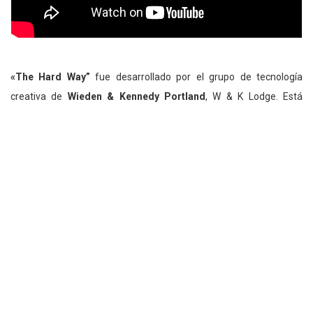
«The Hard Way”
fue desarrollado por el grupo de tecnología
creativa de
Wieden & Kennedy Portland
, W & K Lodge. Está
diseñado para ser experimentado a través de la plataforma
Oculus. Promovido con tráiler al estilo de película de terror, desafía
a los empleados a dominar cinco pasos: inspeccionar, enjuagar,
empanar, trasiego y freír a presión el pollo. Todo mientras se
enfrentan a una espeluznante imagen parlante del Coronel
Sanders, que está «penando» la habitación. Sólo cuando el
empleado ha dominado con éxito las técnicas puede»escapar» al
mundo real.
Jonathan Minori, director de diseño de W & K Lodge, explica en un
comunicado: «Lo que nos emociona es experimentar con nuevas