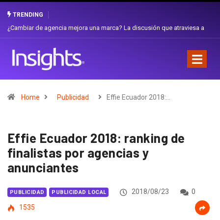
TRENDING
Gabriela Herrera y el arte de cambiarse el sombrero en Corporación
Favorita
Home
Publicidad
Effie Ecuador 2018:…
Effie Ecuador 2018: ranking de
finalistas por agencias y
anunciantes
2018/08/23
0
PUBLICIDAD
PUBLICIDAD LOCAL
1535