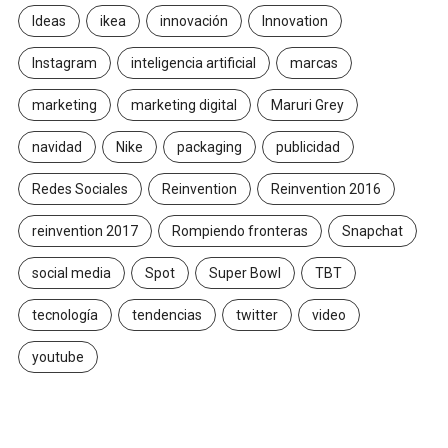
Ideas
ikea
innovación
Innovation
Instagram
inteligencia artificial
marcas
marketing
marketing digital
Maruri Grey
navidad
Nike
packaging
publicidad
Redes Sociales
Reinvention
Reinvention 2016
reinvention 2017
Rompiendo fronteras
Snapchat
social media
Spot
Super Bowl
TBT
tecnología
tendencias
twitter
video
youtube