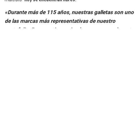
«Durante más de 115 años, nuestras galletas son uno
de las marcas más representativas de nuestro
portafolio. Para continuar siendo una marca relevante,
es el momento ideal para evolucionar nuestro diseño,
mostrando a los animales en su hábitat natural».
-Kimberly Fontes, representante de Mondelēz International.
Mondelēz tiene su base en Illiniois, estado en el que se aprobó una
prohibición para circos con elefantes.
Finalmente, la vicepresidenta ejecutiva de PETA, Tracy Reiman,
dio su veredicto. Afirmó que
la nueva caja de galletas Barnum’s
Animales refleja perfectamente que nuestra sociedad no
tolera más
que se enjaule y encadene a animales para circos.