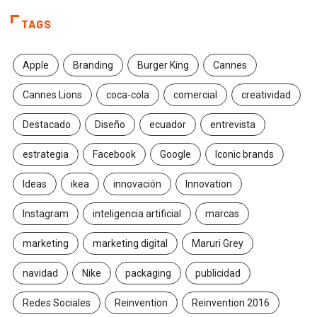
TAGS
Apple
Branding
Burger King
Cannes
Cannes Lions
coca-cola
comercial
creatividad
Destacado
Diseño
ecuador
entrevista
estrategia
Facebook
Google
Iconic brands
Ideas
ikea
innovación
Innovation
Instagram
inteligencia artificial
marcas
marketing
marketing digital
Maruri Grey
navidad
Nike
packaging
publicidad
Redes Sociales
Reinvention
Reinvention 2016