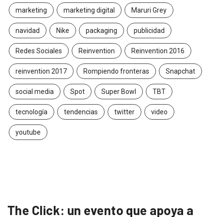
marketing
marketing digital
Maruri Grey
navidad
Nike
packaging
publicidad
Redes Sociales
Reinvention
Reinvention 2016
reinvention 2017
Rompiendo fronteras
Snapchat
social media
Spot
Super Bowl
TBT
tecnología
tendencias
twitter
video
youtube
The Click: un evento que apoya a