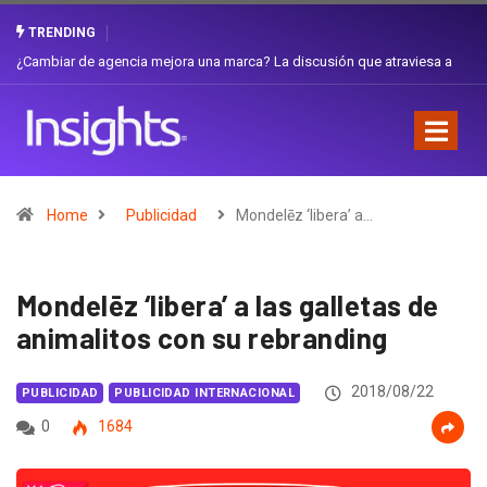
TRENDING
Gabriela Herrera y el arte de cambiarse el sombrero en Corporación
Favorita
Home
Publicidad
Mondelēz ‘libera’ a…
Mondelēz ‘libera’ a las galletas de
animalitos con su rebranding
2018/08/22
PUBLICIDAD
PUBLICIDAD INTERNACIONAL
0
1684