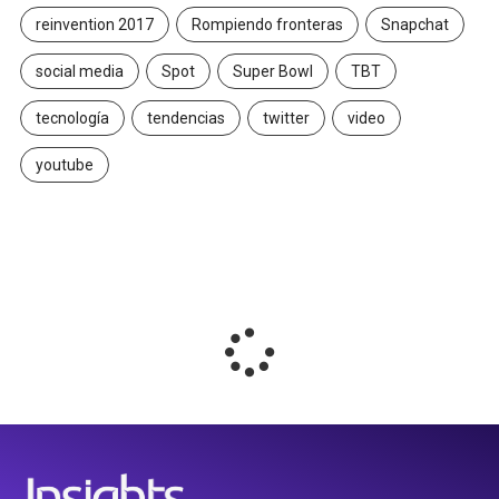
reinvention 2017
Rompiendo fronteras
Snapchat
social media
Spot
Super Bowl
TBT
tecnología
tendencias
twitter
video
youtube