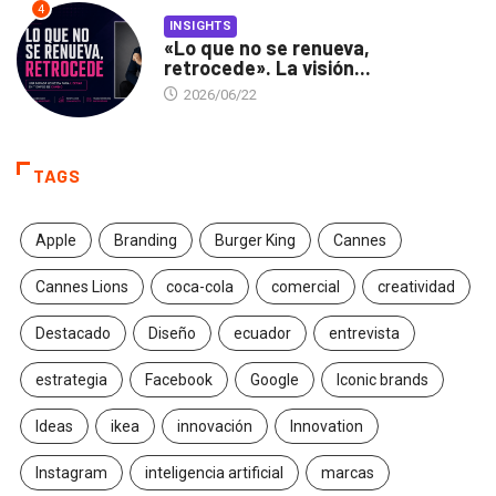
4
INSIGHTS
«Lo que no se renueva,
retrocede». La visión...
2026/06/22
TAGS
Apple
Branding
Burger King
Cannes
Cannes Lions
coca-cola
comercial
creatividad
Destacado
Diseño
ecuador
entrevista
estrategia
Facebook
Google
Iconic brands
Ideas
ikea
innovación
Innovation
Instagram
inteligencia artificial
marcas