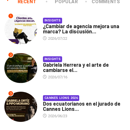
RECENT
POPULAR
COMMENTS
1
INSIGHTS
¿Cambiar de agencia mejora una
marca? La discusión...
2026/07/22
2
INSIGHTS
Gabriela Herrera y el arte de
cambiarse el...
2026/07/16
3
CANNES LIONS 2026
Dos ecuatorianos en el jurado de
Cannes Lions...
2026/06/23