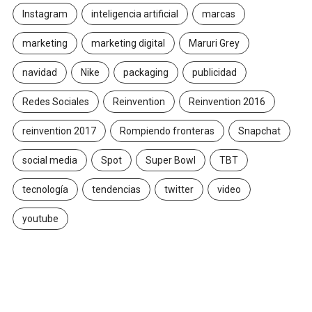
Instagram
inteligencia artificial
marcas
marketing
marketing digital
Maruri Grey
navidad
Nike
packaging
publicidad
Redes Sociales
Reinvention
Reinvention 2016
reinvention 2017
Rompiendo fronteras
Snapchat
social media
Spot
Super Bowl
TBT
tecnología
tendencias
twitter
video
youtube