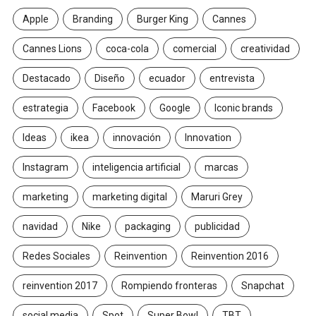
Apple
Branding
Burger King
Cannes
Cannes Lions
coca-cola
comercial
creatividad
Destacado
Diseño
ecuador
entrevista
estrategia
Facebook
Google
Iconic brands
Ideas
ikea
innovación
Innovation
Instagram
inteligencia artificial
marcas
marketing
marketing digital
Maruri Grey
navidad
Nike
packaging
publicidad
Redes Sociales
Reinvention
Reinvention 2016
reinvention 2017
Rompiendo fronteras
Snapchat
social media
Spot
Super Bowl
TBT