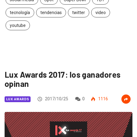
tecnología
tendencias
twitter
video
youtube
Lux Awards 2017: los ganadores
opinan
2017/10/25
0
1116
LUX AWARDS