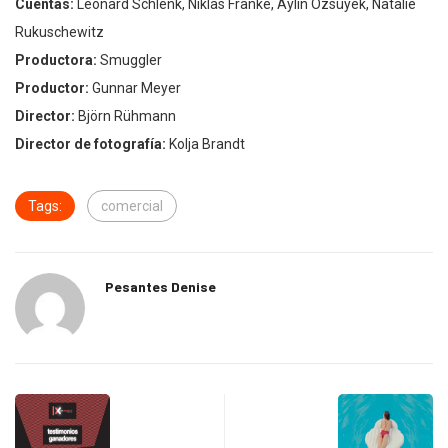
Cuentas:
Leonard Schlenk, Niklas Franke, Aylin Özsüyek, Natalie
Rukuschewitz
Productora:
Smuggler
Productor:
Gunnar Meyer
Director:
Björn Rühmann
Director de fotografía:
Kolja Brandt
Tags:
comercial
Pesantes Denise