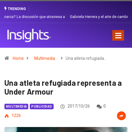
TRENDING
Gabriela Herrera y el arte de cambiarse el sombrero en Corporación
Favorita
Home
Multimedia
Una atleta refugiada…
Una atleta refugiada representa a
Under Armour
2017/10/26
0
MULTIMEDIA
PUBLICIDAD
1226