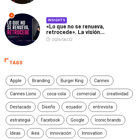
4
INSIGHTS
«Lo que no se renueva,
retrocede». La visión...
2026/06/22
TAGS
Apple
Branding
Burger King
Cannes
Cannes Lions
coca-cola
comercial
creatividad
Destacado
Diseño
ecuador
entrevista
estrategia
Facebook
Google
Iconic brands
Ideas
ikea
innovación
Innovation