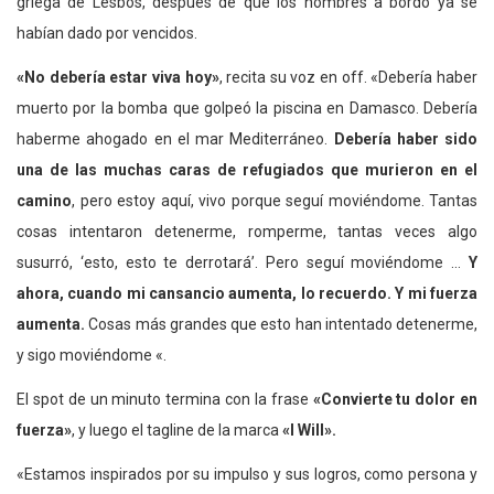
griega de Lesbos, después de que los hombres a bordo ya se
habían dado por vencidos.
«No debería estar viva hoy»
, recita su voz en off. «Debería haber
muerto por la bomba que golpeó la piscina en Damasco. Debería
haberme ahogado en el mar Mediterráneo.
Debería haber sido
una de las muchas caras de refugiados que murieron en el
camino
, pero estoy aquí, vivo porque seguí moviéndome. Tantas
cosas intentaron detenerme, romperme, tantas veces algo
susurró, ‘esto, esto te derrotará’. Pero seguí moviéndome …
Y
ahora, cuando mi cansancio aumenta, lo recuerdo. Y mi fuerza
aumenta.
Cosas más grandes que esto han intentado detenerme,
y sigo moviéndome «.
El spot de un minuto termina con la frase
«Convierte tu dolor en
fuerza»
, y luego el tagline de la marca
«I Will».
«Estamos inspirados por su impulso y sus logros, como persona y