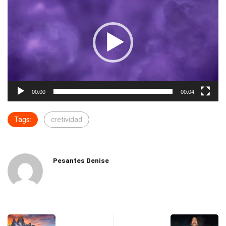
vídeo
00:00
00:04
Tags:
cretividad
Pesantes Denise