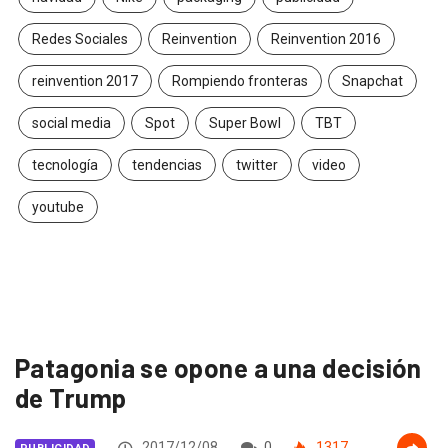
Redes Sociales
Reinvention
Reinvention 2016
reinvention 2017
Rompiendo fronteras
Snapchat
social media
Spot
Super Bowl
TBT
tecnología
tendencias
twitter
video
youtube
Patagonia se opone a una decisión
de Trump
2017/12/08
0
1317