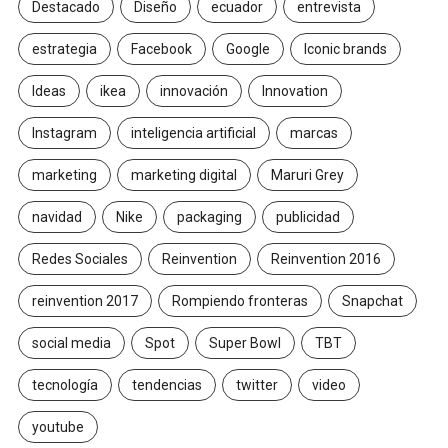
Destacado
Diseño
ecuador
entrevista
estrategia
Facebook
Google
Iconic brands
Ideas
ikea
innovación
Innovation
Instagram
inteligencia artificial
marcas
marketing
marketing digital
Maruri Grey
navidad
Nike
packaging
publicidad
Redes Sociales
Reinvention
Reinvention 2016
reinvention 2017
Rompiendo fronteras
Snapchat
social media
Spot
Super Bowl
TBT
tecnología
tendencias
twitter
video
youtube