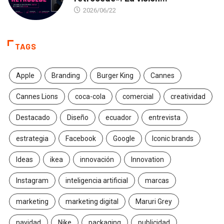
2026/06/22
TAGS
Apple
Branding
Burger King
Cannes
Cannes Lions
coca-cola
comercial
creatividad
Destacado
Diseño
ecuador
entrevista
estrategia
Facebook
Google
Iconic brands
Ideas
ikea
innovación
Innovation
Instagram
inteligencia artificial
marcas
marketing
marketing digital
Maruri Grey
navidad
Nike
packaging
publicidad