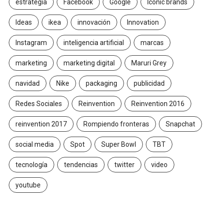
estrategia
Facebook
Google
Iconic brands
Ideas
ikea
innovación
Innovation
Instagram
inteligencia artificial
marcas
marketing
marketing digital
Maruri Grey
navidad
Nike
packaging
publicidad
Redes Sociales
Reinvention
Reinvention 2016
reinvention 2017
Rompiendo fronteras
Snapchat
social media
Spot
Super Bowl
TBT
tecnología
tendencias
twitter
video
youtube