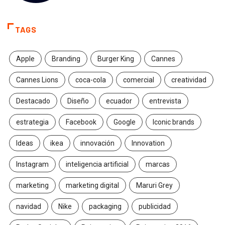
TAGS
Apple
Branding
Burger King
Cannes
Cannes Lions
coca-cola
comercial
creatividad
Destacado
Diseño
ecuador
entrevista
estrategia
Facebook
Google
Iconic brands
Ideas
ikea
innovación
Innovation
Instagram
inteligencia artificial
marcas
marketing
marketing digital
Maruri Grey
navidad
Nike
packaging
publicidad