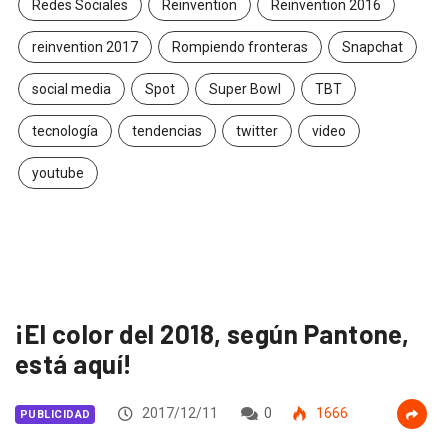
Redes Sociales
Reinvention
Reinvention 2016
reinvention 2017
Rompiendo fronteras
Snapchat
social media
Spot
Super Bowl
TBT
tecnología
tendencias
twitter
video
youtube
¡El color del 2018, según Pantone,
está aquí!
2017/12/11
0
1666
PUBLICIDAD