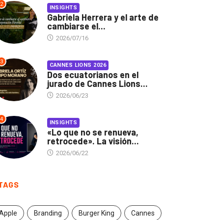
2
INSIGHTS
Gabriela Herrera y el arte de
cambiarse el...
2026/07/16
3
CANNES LIONS 2026
Dos ecuatorianos en el
jurado de Cannes Lions...
2026/06/23
4
INSIGHTS
«Lo que no se renueva,
retrocede». La visión...
2026/06/22
TAGS
Apple
Branding
Burger King
Cannes