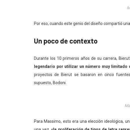
M
Por eso, cuando este genio del diseño compartió una 
Un poco de contexto
Durante los 10 primeros años de su carrera, Bieru
legendario por utilizar un número muy limitado d
proyectos de Bierut se basaron en cinco fuentes
supuesto, Bodoni.
Ma
Para Massimo, esto era una elección ideológica, un 
una vez,
«la proliferación de tipos de letra rep