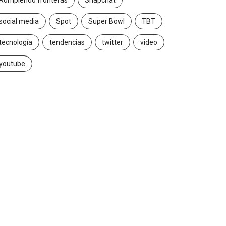
Rompiendo fronteras
Snapchat
social media
Spot
Super Bowl
TBT
tecnología
tendencias
twitter
video
youtube