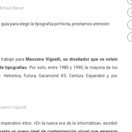
ichael Bierut
guía para elegir la tipografía perfecta, prestamos atención.
t trabajó para
Massimo Vignelli, un diseñador que se volvió
e tipografías.
Por esto, entre 1980 y 1990, la mayoría de los
: Helvetica, Futura, Garamond #3, Century Expanded y, por
ssimo Vignelli
imperativo ético. «En la nueva era de la informática», escribió
resenta un nuevo nivel de contaminación visual que amenaza