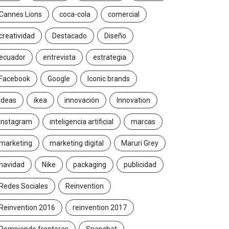
Cannes Lions
coca-cola
comercial
creatividad
Destacado
Diseño
ecuador
entrevista
estrategia
Facebook
Google
Iconic brands
Ideas
ikea
innovación
Innovation
Instagram
inteligencia artificial
marcas
marketing
marketing digital
Maruri Grey
navidad
Nike
packaging
publicidad
Redes Sociales
Reinvention
Reinvention 2016
reinvention 2017