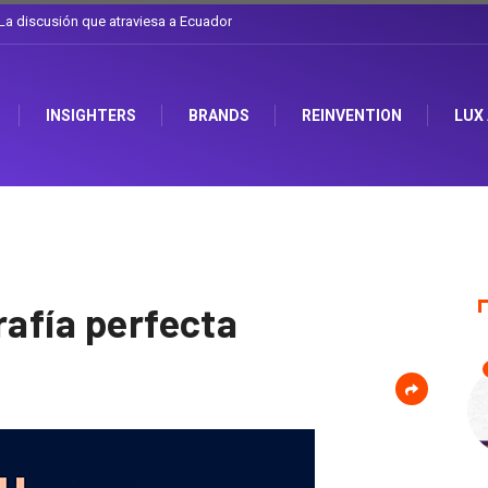
l sombrero en Corporación Favorita
INSIGHTERS
BRANDS
REINVENTION
LUX
rafía perfecta
1