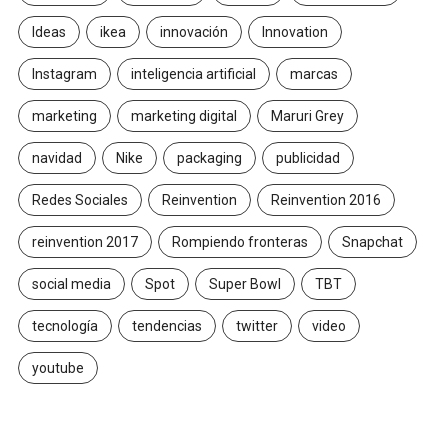
Ideas
ikea
innovación
Innovation
Instagram
inteligencia artificial
marcas
marketing
marketing digital
Maruri Grey
navidad
Nike
packaging
publicidad
Redes Sociales
Reinvention
Reinvention 2016
reinvention 2017
Rompiendo fronteras
Snapchat
social media
Spot
Super Bowl
TBT
tecnología
tendencias
twitter
video
youtube