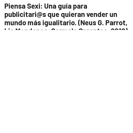
Piensa Sexi: Una guía para
publicitari@s que quieran vender un
mundo más igualitario. (Neus G. Parrot,
Lia Mendonça, Carmela Serantes, 2018)
3 publicistas se dieron cuenta que era necesario un manual con
«reglas básicas» para no caer ni en el machismo, ni en los
micromachismos. Por este motivo y con el objetivo de cambiar,
apoyar y promover un lenguaje más igualitario en la industria, se
crea esta guía.