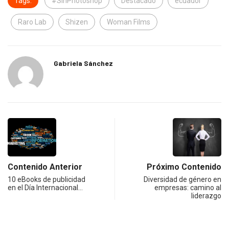
Tags:
#SinPhotoshop
Destacado
ecuador
Raro Lab
Shizen
Woman Films
Gabriela Sánchez
Contenido Anterior
Próximo Contenido
10 eBooks de publicidad
Diversidad de género en
en el Día Internacional…
empresas: camino al
liderazgo