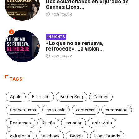
Dos ecuatorianos en el jurado de
Cannes Lions...
2026/06/23
4
INSIGHTS
«Lo que no se renueva,
retrocede». La visión...
2026/06/22
TAGS
Apple
Branding
Burger King
Cannes
Cannes Lions
coca-cola
comercial
creatividad
Destacado
Diseño
ecuador
entrevista
estrategia
Facebook
Google
Iconic brands