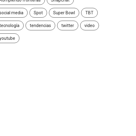
Rompiendo fronteras
Snapchat
social media
Spot
Super Bowl
TBT
tecnología
tendencias
twitter
video
youtube