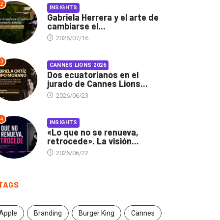
2
INSIGHTS
Gabriela Herrera y el arte de
cambiarse el...
2026/07/16
3
CANNES LIONS 2026
Dos ecuatorianos en el
jurado de Cannes Lions...
2026/06/23
4
INSIGHTS
«Lo que no se renueva,
retrocede». La visión...
2026/06/22
TAGS
Apple
Branding
Burger King
Cannes