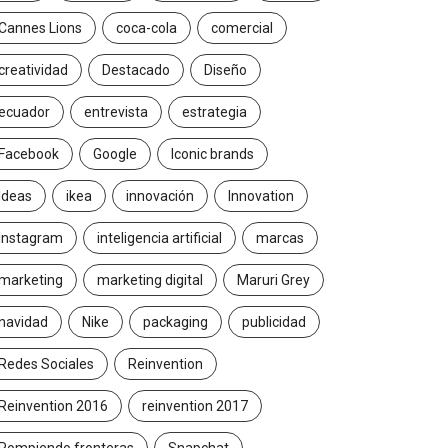
Cannes Lions
coca-cola
comercial
creatividad
Destacado
Diseño
ecuador
entrevista
estrategia
Facebook
Google
Iconic brands
Ideas
ikea
innovación
Innovation
Instagram
inteligencia artificial
marcas
marketing
marketing digital
Maruri Grey
navidad
Nike
packaging
publicidad
Redes Sociales
Reinvention
Reinvention 2016
reinvention 2017