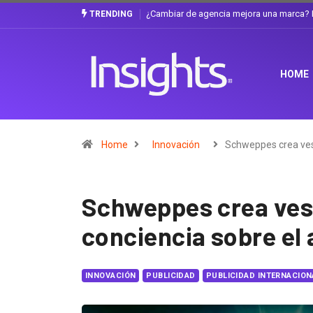
Gabriela Herrera y el arte de cambiarse e
TRENDING
HOME
Home
Innovación
Schweppes crea ve
Schweppes crea ves
conciencia sobre el
INNOVACIÓN
PUBLICIDAD
PUBLICIDAD INTERNACION