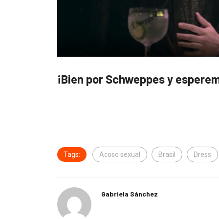
¡Bien por Schweppes y esperem
Tags:
Acoso sexual
Brasil
Dress
Gabriela Sánchez