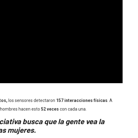
tos,
los sensores detectaron
157 interacciones físicas
. A
os hombres hacen esto
52 veces
con cada una.
iciativa busca que la gente vea la
las mujeres.