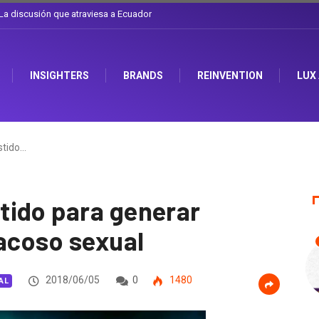
l sombrero en Corporación Favorita
INSIGHTERS
BRANDS
REINVENTION
LUX
stido…
tido para generar
 acoso sexual
2018/06/05
0
1480
AL