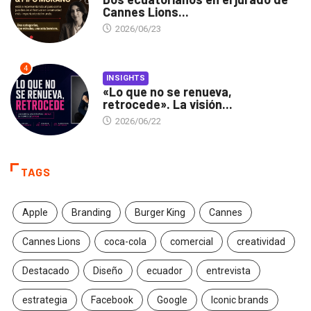
Cannes Lions...
2026/06/23
4
INSIGHTS
«Lo que no se renueva,
retrocede». La visión...
2026/06/22
TAGS
Apple
Branding
Burger King
Cannes
Cannes Lions
coca-cola
comercial
creatividad
Destacado
Diseño
ecuador
entrevista
estrategia
Facebook
Google
Iconic brands