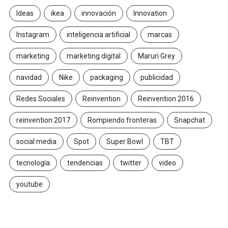
Ideas
ikea
innovación
Innovation
Instagram
inteligencia artificial
marcas
marketing
marketing digital
Maruri Grey
navidad
Nike
packaging
publicidad
Redes Sociales
Reinvention
Reinvention 2016
reinvention 2017
Rompiendo fronteras
Snapchat
social media
Spot
Super Bowl
TBT
tecnología
tendencias
twitter
video
youtube