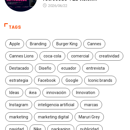
2026/06/22
TAGS
Apple
Branding
Burger King
Cannes
Cannes Lions
coca-cola
comercial
creatividad
Destacado
Diseño
ecuador
entrevista
estrategia
Facebook
Google
Iconic brands
Ideas
ikea
innovación
Innovation
Instagram
inteligencia artificial
marcas
marketing
marketing digital
Maruri Grey
navidad
Nike
packaging
publicidad