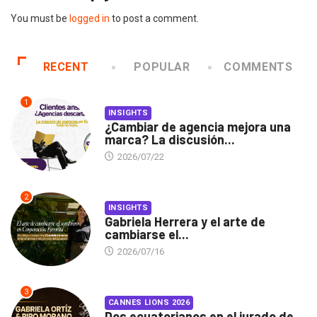
You must be
logged in
to post a comment.
RECENT
POPULAR
COMMENTS
1
INSIGHTS
¿Cambiar de agencia mejora una
marca? La discusión...
2026/07/22
2
INSIGHTS
Gabriela Herrera y el arte de
cambiarse el...
2026/07/16
3
CANNES LIONS 2026
Dos ecuatorianos en el jurado de