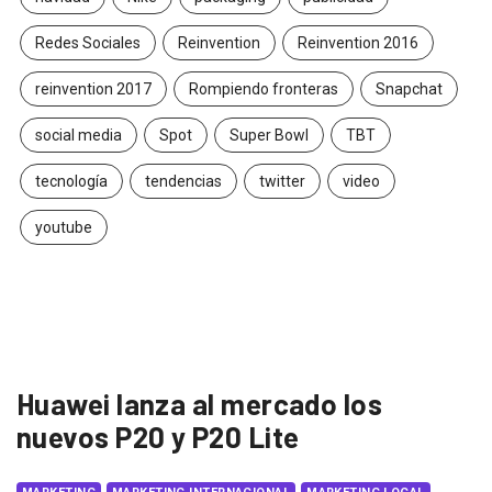
Redes Sociales
Reinvention
Reinvention 2016
reinvention 2017
Rompiendo fronteras
Snapchat
social media
Spot
Super Bowl
TBT
tecnología
tendencias
twitter
video
youtube
Huawei lanza al mercado los
nuevos P20 y P20 Lite