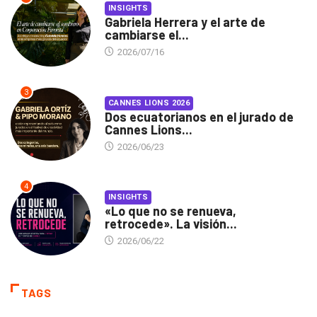
INSIGHTS
Gabriela Herrera y el arte de
cambiarse el...
2026/07/16
3
CANNES LIONS 2026
Dos ecuatorianos en el jurado de
Cannes Lions...
2026/06/23
4
INSIGHTS
«Lo que no se renueva,
retrocede». La visión...
2026/06/22
TAGS