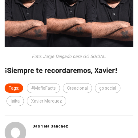
Foto: Jorge Delgado para GO SOCIAL.
¡Siempre te recordaremos, Xavier!
Tags:
#MofleFacts
Creacional
go social
laika
Xavier Marquez
Gabriela Sánchez