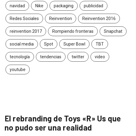
navidad
Nike
packaging
publicidad
Redes Sociales
Reinvention
Reinvention 2016
reinvention 2017
Rompiendo fronteras
Snapchat
social media
Spot
Super Bowl
TBT
tecnología
tendencias
twitter
video
youtube
El rebranding de Toys «R» Us que
no pudo ser una realidad