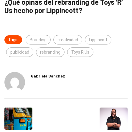
¿Qué opinas del rebranding de Toys ‘R’
Us hecho por Lippincott?
Tags:
Branding
creatividad
Lippincott
publicidad
rebranding
Toys R Us
Gabriela Sánchez