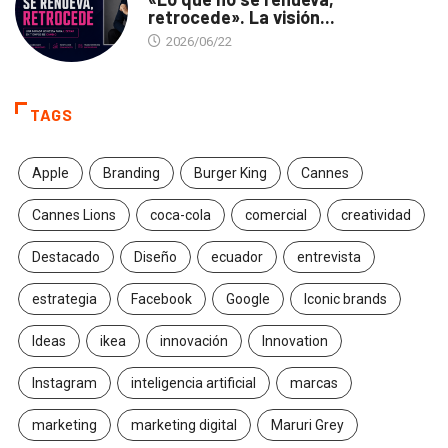
retrocede». La visión...
2026/06/22
TAGS
Apple
Branding
Burger King
Cannes
Cannes Lions
coca-cola
comercial
creatividad
Destacado
Diseño
ecuador
entrevista
estrategia
Facebook
Google
Iconic brands
Ideas
ikea
innovación
Innovation
Instagram
inteligencia artificial
marcas
marketing
marketing digital
Maruri Grey