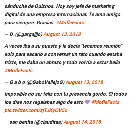
sánduche de Quiznos. Hoy soy jefe de marketing
digital de una empresa internacional. Te amo amigo
para siempre. Gracias.
#MofleFacts
— D. (@gargajjjo)
August 13, 2018
A veces iba a su puesto y le decía "tenemos reunión"
solo para sacarlo a conversar un rato cuando estaba
triste, me daba un abrazo y todo volvía a estar bello
#MofleFacts
— G a b o (@GaboVallejoG)
August 13, 2018
Imposible no ser feliz con tu presencia gordo. Si todos
los días nos regalabas algo de esto
#MofleFacts
pic.twitter.com/zjTJKyOV5o
— san benita (@clauditaa)
August 14, 2018