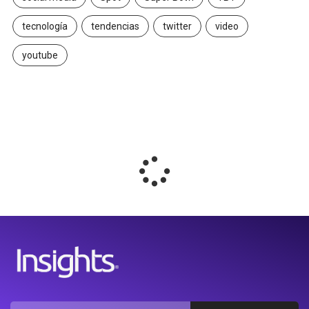
tecnología
tendencias
twitter
video
youtube