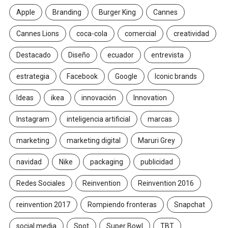
Apple
Branding
Burger King
Cannes
Cannes Lions
coca-cola
comercial
creatividad
Destacado
Diseño
ecuador
entrevista
estrategia
Facebook
Google
Iconic brands
Ideas
ikea
innovación
Innovation
Instagram
inteligencia artificial
marcas
marketing
marketing digital
Maruri Grey
navidad
Nike
packaging
publicidad
Redes Sociales
Reinvention
Reinvention 2016
reinvention 2017
Rompiendo fronteras
Snapchat
social media
Spot
Super Bowl
TBT