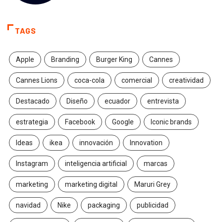
TAGS
Apple
Branding
Burger King
Cannes
Cannes Lions
coca-cola
comercial
creatividad
Destacado
Diseño
ecuador
entrevista
estrategia
Facebook
Google
Iconic brands
Ideas
ikea
innovación
Innovation
Instagram
inteligencia artificial
marcas
marketing
marketing digital
Maruri Grey
navidad
Nike
packaging
publicidad