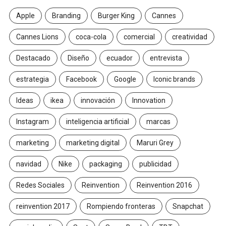
Apple
Branding
Burger King
Cannes
Cannes Lions
coca-cola
comercial
creatividad
Destacado
Diseño
ecuador
entrevista
estrategia
Facebook
Google
Iconic brands
Ideas
ikea
innovación
Innovation
Instagram
inteligencia artificial
marcas
marketing
marketing digital
Maruri Grey
navidad
Nike
packaging
publicidad
Redes Sociales
Reinvention
Reinvention 2016
reinvention 2017
Rompiendo fronteras
Snapchat