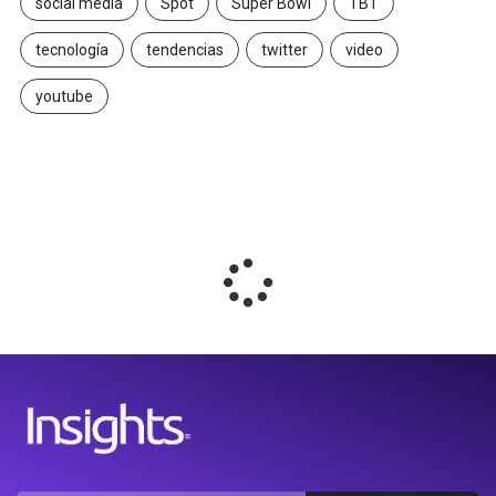
social media
Spot
Super Bowl
TBT
tecnología
tendencias
twitter
video
youtube