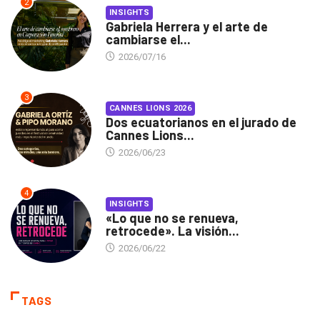
2
INSIGHTS
Gabriela Herrera y el arte de
cambiarse el...
2026/07/16
3
CANNES LIONS 2026
Dos ecuatorianos en el jurado de
Cannes Lions...
2026/06/23
4
INSIGHTS
«Lo que no se renueva,
retrocede». La visión...
2026/06/22
TAGS