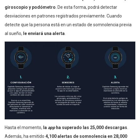
giroscopio y podómetro
. De esta forma, podrá detectar
desviaciones en patrones registrados previamente. Cuando
detecte que la persona está en un estado de somnolencia previa
al sueño,
le enviará una alerta
.
Hasta el momento,
la
app
ha superado las 25,000 descargas
.
Además, ha emitido
4,100 alertas de somnolencia en 28,000