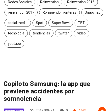
Redes Sociales
Reinvention
Reinvention 2016
reinvention 2017
Rompiendo fronteras
Snapchat
social media
Spot
Super Bowl
TBT
tecnología
tendencias
twitter
video
youtube
Copiloto Samsung: la app que
previene accidentes por
somnolencia
2018/08/31
0
1534
INNOVACIÓN