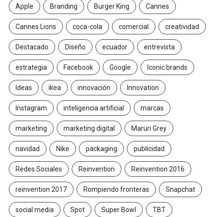
Apple
Branding
Burger King
Cannes
Cannes Lions
coca-cola
comercial
creatividad
Destacado
Diseño
ecuador
entrevista
estrategia
Facebook
Google
Iconic brands
Ideas
ikea
innovación
Innovation
Instagram
inteligencia artificial
marcas
marketing
marketing digital
Maruri Grey
navidad
Nike
packaging
publicidad
Redes Sociales
Reinvention
Reinvention 2016
reinvention 2017
Rompiendo fronteras
Snapchat
social media
Spot
Super Bowl
TBT