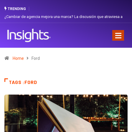
TRENDING
Gabriela Herrera y el arte de cambiarse el sombrero en Corporación
Favorita
Home
Ford
TAGS :FORD