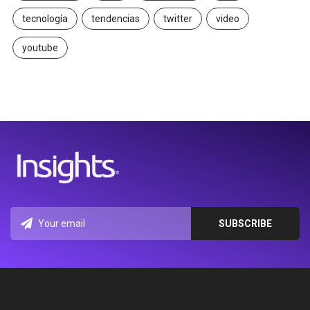
tecnología
tendencias
twitter
video
youtube