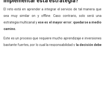
implementar esta estrategia?
El reto está en aprender a integrar el servicio de tal manera que
sea muy similar on y offline. Caso contrario, solo será una
estrategia multicanal y
ese es el mayor error: quedarse a medio
camino.
Este es un proceso que requiere mucho aprendizaje e inversiones
bastante fuertes, por lo cual la responsabilidad y
la decisión debe
siempre venir de los altos mandos de la empresa.
Suele suceder que la gente se asusta y cree que no está
funcionando la estrategia. Pero
para ver resultados reales, hay
que ser perseverante.