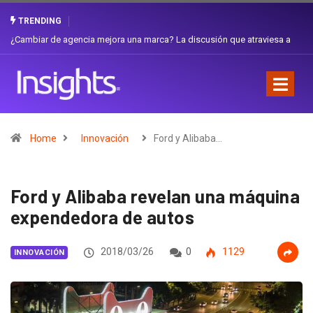
TRENDING
Gabriela Herrera y el arte de cambiarse el sombrero en Corporación
Favorita
Home
Innovación
Ford y Alibaba…
Ford y Alibaba revelan una máquina
expendedora de autos
2018/03/26
0
1129
INNOVACIÓN