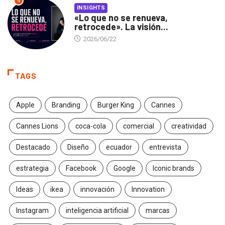
4
INSIGHTS
«Lo que no se renueva,
retrocede». La visión...
2026/06/22
TAGS
Apple
Branding
Burger King
Cannes
Cannes Lions
coca-cola
comercial
creatividad
Destacado
Diseño
ecuador
entrevista
estrategia
Facebook
Google
Iconic brands
Ideas
ikea
innovación
Innovation
Instagram
inteligencia artificial
marcas