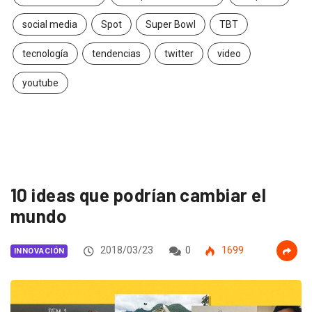
social media
Spot
Super Bowl
TBT
tecnología
tendencias
twitter
video
youtube
10 ideas que podrían cambiar el
mundo
2018/03/23
0
1699
INNOVACIÓN