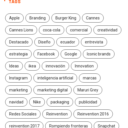
TAGS
Apple
Branding
Burger King
Cannes
Cannes Lions
coca-cola
comercial
creatividad
Destacado
Diseño
ecuador
entrevista
estrategia
Facebook
Google
Iconic brands
Ideas
ikea
innovación
Innovation
Instagram
inteligencia artificial
marcas
marketing
marketing digital
Maruri Grey
navidad
Nike
packaging
publicidad
Redes Sociales
Reinvention
Reinvention 2016
reinvention 2017
Rompiendo fronteras
Snapchat