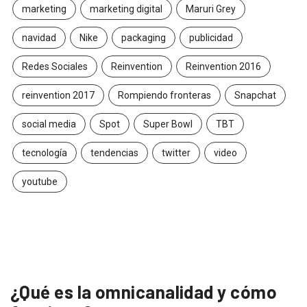
marketing
marketing digital
Maruri Grey
navidad
Nike
packaging
publicidad
Redes Sociales
Reinvention
Reinvention 2016
reinvention 2017
Rompiendo fronteras
Snapchat
social media
Spot
Super Bowl
TBT
tecnología
tendencias
twitter
video
youtube
¿Qué es la omnicanalidad y cómo