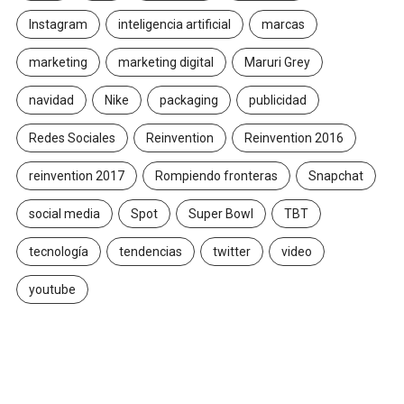
Instagram
inteligencia artificial
marcas
marketing
marketing digital
Maruri Grey
navidad
Nike
packaging
publicidad
Redes Sociales
Reinvention
Reinvention 2016
reinvention 2017
Rompiendo fronteras
Snapchat
social media
Spot
Super Bowl
TBT
tecnología
tendencias
twitter
video
youtube