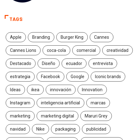
TAGS
Apple
Branding
Burger King
Cannes
Cannes Lions
coca-cola
comercial
creatividad
Destacado
Diseño
ecuador
entrevista
estrategia
Facebook
Google
Iconic brands
Ideas
ikea
innovación
Innovation
Instagram
inteligencia artificial
marcas
marketing
marketing digital
Maruri Grey
navidad
Nike
packaging
publicidad