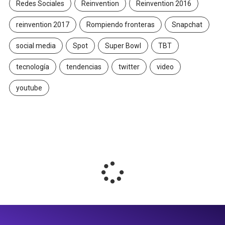
Redes Sociales
Reinvention
Reinvention 2016
reinvention 2017
Rompiendo fronteras
Snapchat
social media
Spot
Super Bowl
TBT
tecnología
tendencias
twitter
video
youtube