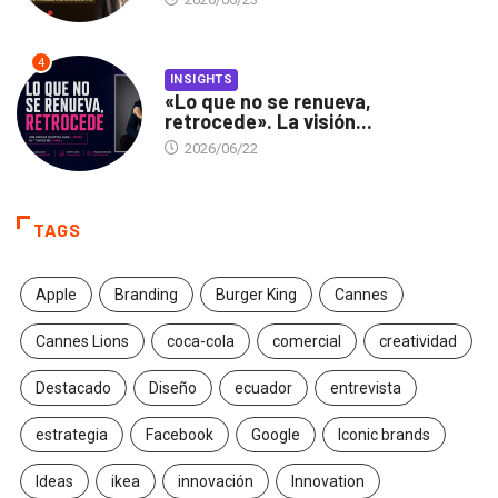
4
INSIGHTS
«Lo que no se renueva,
retrocede». La visión...
2026/06/22
TAGS
Apple
Branding
Burger King
Cannes
Cannes Lions
coca-cola
comercial
creatividad
Destacado
Diseño
ecuador
entrevista
estrategia
Facebook
Google
Iconic brands
Ideas
ikea
innovación
Innovation