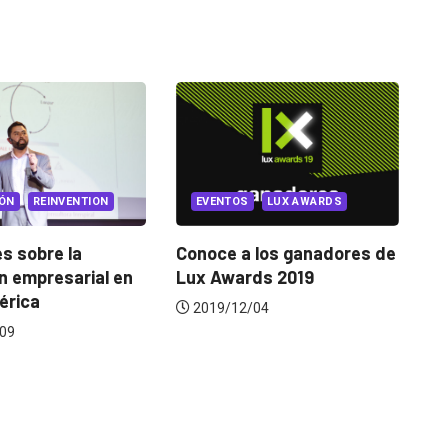
MARKETING
MARKETING 
EVENTOS
LUX AWARDS
Arriba Mi Ecuador,
Conoce a los ganadores de
identidad sonora
Lux Awards 2019
done well
2019/12/04
2020/02/10