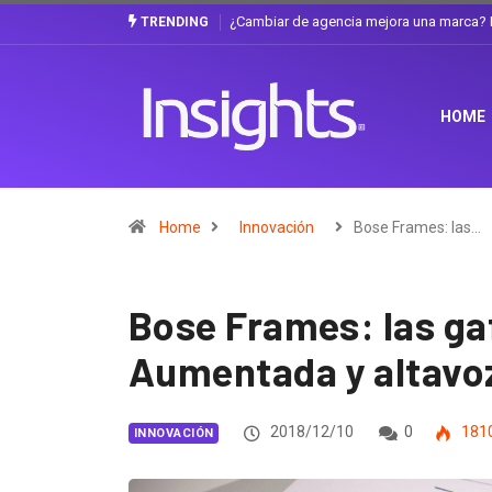
a discusión que atraviesa a Ecuador
Gabriela Herrera y el arte de cambiarse 
TRENDING
HOME
Home
Innovación
Bose Frames: las…
Bose Frames: las ga
Aumentada y altavo
2018/12/10
0
181
INNOVACIÓN