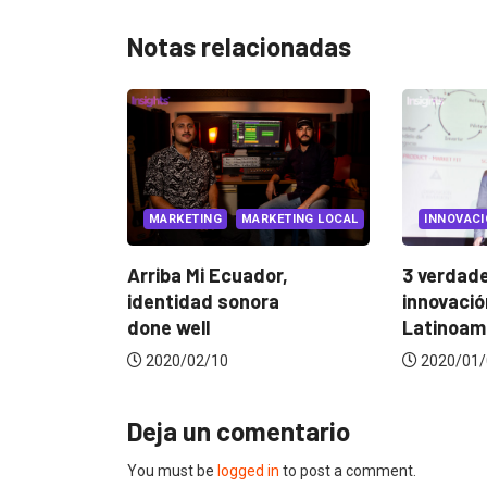
Notas relacionadas
INNOVACIÓN
REINVENTION
RKETING
MARKETING LOCAL
3 verdades sobre la
ba Mi Ecuador,
innovación empresarial en
tidad sonora
Latinoamérica
 well
2020/01/09
0/02/10
Deja un comentario
You must be
logged in
to post a comment.