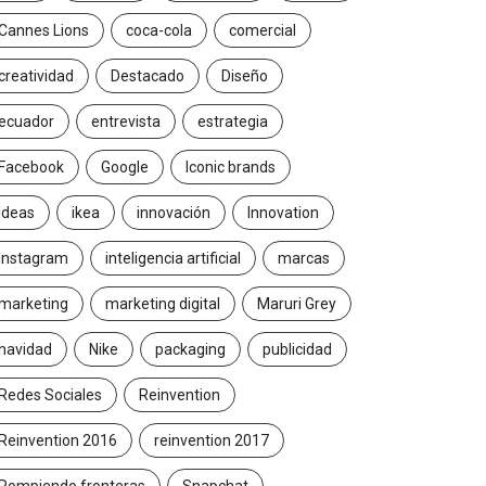
Cannes Lions
coca-cola
comercial
creatividad
Destacado
Diseño
ecuador
entrevista
estrategia
Facebook
Google
Iconic brands
Ideas
ikea
innovación
Innovation
Instagram
inteligencia artificial
marcas
marketing
marketing digital
Maruri Grey
navidad
Nike
packaging
publicidad
Redes Sociales
Reinvention
Reinvention 2016
reinvention 2017