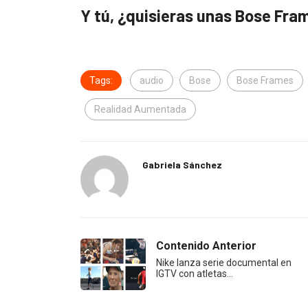
Y tú, ¿quisieras unas Bose Fra
Tags:
audio
Bose
Bose Frames
Realidad Aumentada
Gabriela Sánchez
Contenido Anterior
Nike lanza serie documental en
IGTV con atletas…