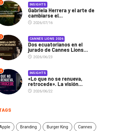
2
INSIGHTS
Gabriela Herrera y el arte de
cambiarse el...
2026/07/16
3
CANNES LIONS 2026
Dos ecuatorianos en el
jurado de Cannes Lions...
2026/06/23
4
INSIGHTS
«Lo que no se renueva,
retrocede». La visión...
2026/06/22
TAGS
Apple
Branding
Burger King
Cannes