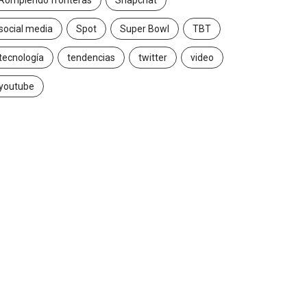
Rompiendo fronteras
Snapchat
social media
Spot
Super Bowl
TBT
tecnología
tendencias
twitter
video
youtube