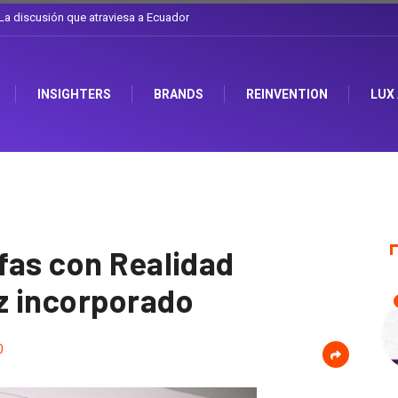
el sombrero en Corporación Favorita
INSIGHTERS
BRANDS
REINVENTION
LUX
fas con Realidad
z incorporado
0