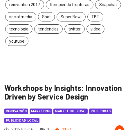
reinvention 2017
Rompiendo fronteras
Snapchat
social media
Spot
Super Bowl
TBT
tecnología
tendencias
twitter
video
youtube
Workshops by Insights: Innovation
Driven by Service Design
INNOVACIÓN
MARKETING
MARKETING LOCAL
PUBLICIDAD
PUBLICIDAD LOCAL
2019/01/16
0
2167