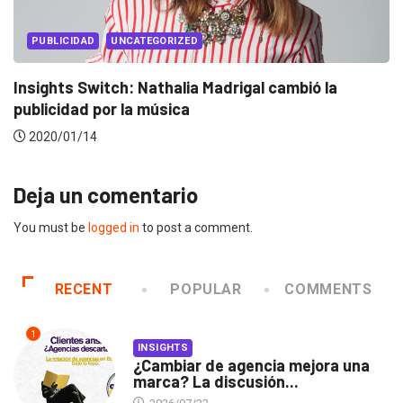
EVENTOS
LUX AWARDS
Conoce a los ganadores de Lux Awards 2019
2019/12/04
Deja un comentario
You must be
logged in
to post a comment.
RECENT
POPULAR
COMMENTS
1
INSIGHTS
¿Cambiar de agencia mejora una
marca? La discusión...