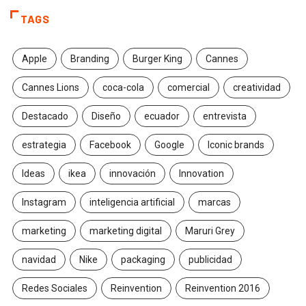
TAGS
Apple
Branding
Burger King
Cannes
Cannes Lions
coca-cola
comercial
creatividad
Destacado
Diseño
ecuador
entrevista
estrategia
Facebook
Google
Iconic brands
Ideas
ikea
innovación
Innovation
Instagram
inteligencia artificial
marcas
marketing
marketing digital
Maruri Grey
navidad
Nike
packaging
publicidad
Redes Sociales
Reinvention
Reinvention 2016