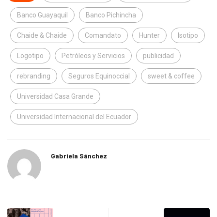
Banco Guayaquil
Banco Pichincha
Chaide & Chaide
Comandato
Hunter
Isotipo
Logotipo
Petróleos y Servicios
publicidad
rebranding
Seguros Equinoccial
sweet & coffee
Universidad Casa Grande
Universidad Internacional del Ecuador
Gabriela Sánchez