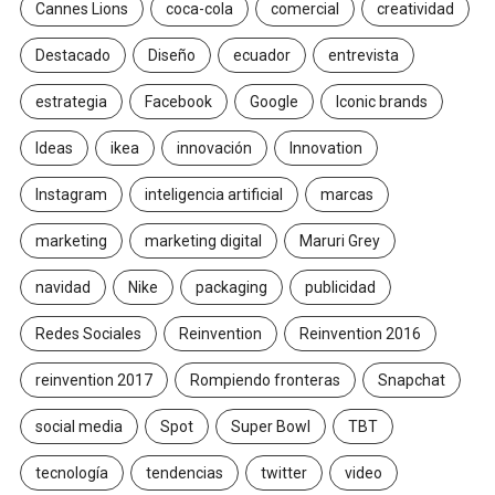
Cannes Lions
coca-cola
comercial
creatividad
Destacado
Diseño
ecuador
entrevista
estrategia
Facebook
Google
Iconic brands
Ideas
ikea
innovación
Innovation
Instagram
inteligencia artificial
marcas
marketing
marketing digital
Maruri Grey
navidad
Nike
packaging
publicidad
Redes Sociales
Reinvention
Reinvention 2016
reinvention 2017
Rompiendo fronteras
Snapchat
social media
Spot
Super Bowl
TBT
tecnología
tendencias
twitter
video