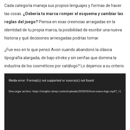
Cada categoría maneja sus propios lenguajes y formas de hacer
las cosas.
¿Debería tu marca romper el esquema y cambiar las
reglas del juego?
Piensa en esas creencias arraigadas en la
identidad de tu propia marca, la posibilidad de escribir una nueva
historia y qué decisiones arriesgadas podrías tomar.
¿Fue eso en lo que pensó Avon cuando abandonó la clásica
tipografía alargada, de bajo stroke y sin serifas que domina la
industria de los cosméticos por catálogo? Lo dejamos a su criterio.
Reproductor
Media error: Format(s) not supported or source(s) not found
de
vídeo
Descargar archivo: https://insights.la/wp-content/uploads/2019/03/Avon-nuevo-logo.mp4?_=1