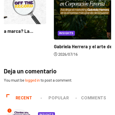
S
CANNES 
 Herrera y el arte de cambiarse...
Dos ecua
/16
2026/06
Deja un comentario
You must be
logged in
to post a comment.
RECENT
POPULAR
COMMENTS
1
INSIGHTS