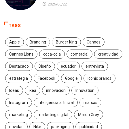
2026/06/22
TAGS
Apple
Branding
Burger King
Cannes
Cannes Lions
coca-cola
comercial
creatividad
Destacado
Diseño
ecuador
entrevista
estrategia
Facebook
Google
Iconic brands
Ideas
ikea
innovación
Innovation
Instagram
inteligencia artificial
marcas
marketing
marketing digital
Maruri Grey
navidad
Nike
packaging
publicidad