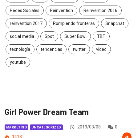
Redes Sociales
Reinvention
Reinvention 2016
reinvention 2017
Rompiendo fronteras
Snapchat
social media
Spot
Super Bowl
TBT
tecnología
tendencias
twitter
video
youtube
Girl Power Dream Team
2019/03/08
0
MARKETING
UNCATEGORIZED
1413