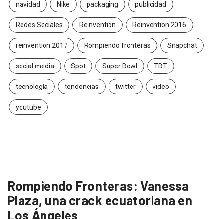
navidad
Nike
packaging
publicidad
Redes Sociales
Reinvention
Reinvention 2016
reinvention 2017
Rompiendo fronteras
Snapchat
social media
Spot
Super Bowl
TBT
tecnología
tendencias
twitter
video
youtube
Rompiendo Fronteras: Vanessa
Plaza, una crack ecuatoriana en
Los Ángeles