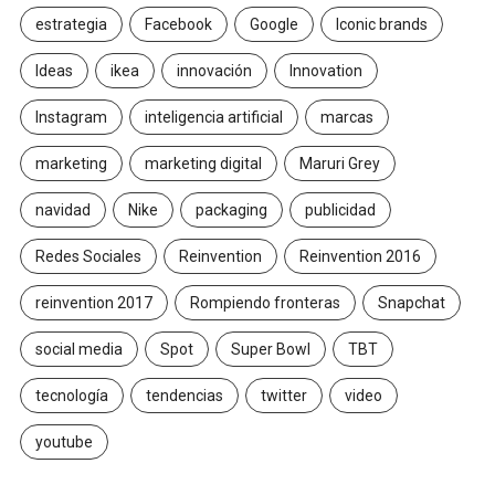
estrategia
Facebook
Google
Iconic brands
Ideas
ikea
innovación
Innovation
Instagram
inteligencia artificial
marcas
marketing
marketing digital
Maruri Grey
navidad
Nike
packaging
publicidad
Redes Sociales
Reinvention
Reinvention 2016
reinvention 2017
Rompiendo fronteras
Snapchat
social media
Spot
Super Bowl
TBT
tecnología
tendencias
twitter
video
youtube