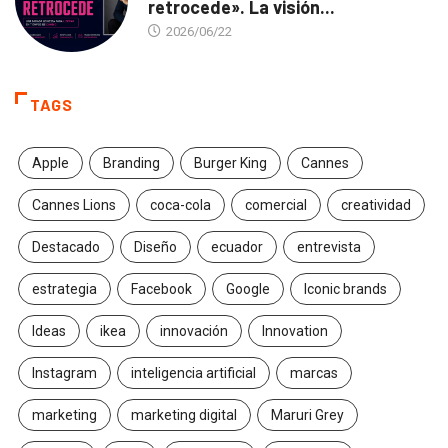
retrocede». La visión...
2026/06/22
TAGS
Apple
Branding
Burger King
Cannes
Cannes Lions
coca-cola
comercial
creatividad
Destacado
Diseño
ecuador
entrevista
estrategia
Facebook
Google
Iconic brands
Ideas
ikea
innovación
Innovation
Instagram
inteligencia artificial
marcas
marketing
marketing digital
Maruri Grey