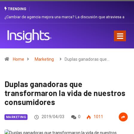
TRENDING
Gabriela Herrera y el arte de cambiarse el sombrero en Corporación
Favorita
Home
Marketing
Duplas ganadoras que…
Duplas ganadoras que
transformaron la vida de nuestros
consumidores
2019/04/03
0
1011
MARKETING