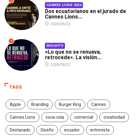
3
CANNES LIONS 2026
Dos ecuatorianos en el jurado de
Cannes Lions...
2026/06/23
4
INSIGHTS
«Lo que no se renueva,
retrocede». La visión...
2026/06/22
TAGS
Apple
Branding
Burger King
Cannes
Cannes Lions
coca-cola
comercial
creatividad
Destacado
Diseño
ecuador
entrevista