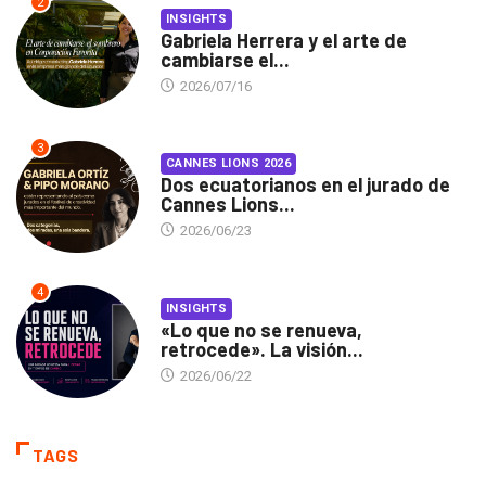
2
INSIGHTS
Gabriela Herrera y el arte de
cambiarse el...
2026/07/16
3
CANNES LIONS 2026
Dos ecuatorianos en el jurado de
Cannes Lions...
2026/06/23
4
INSIGHTS
«Lo que no se renueva,
retrocede». La visión...
2026/06/22
TAGS