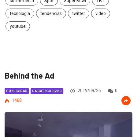
social media
Spot
Super Bowl
TBT
tecnología
tendencias
twitter
video
youtube
Behind the Ad
2019/09/26
0
PUBLICIDAD
UNCATEGORIZED
1468