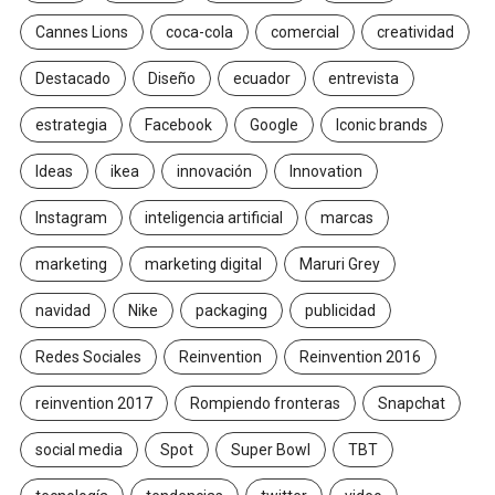
Cannes Lions
coca-cola
comercial
creatividad
Destacado
Diseño
ecuador
entrevista
estrategia
Facebook
Google
Iconic brands
Ideas
ikea
innovación
Innovation
Instagram
inteligencia artificial
marcas
marketing
marketing digital
Maruri Grey
navidad
Nike
packaging
publicidad
Redes Sociales
Reinvention
Reinvention 2016
reinvention 2017
Rompiendo fronteras
Snapchat
social media
Spot
Super Bowl
TBT