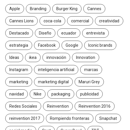
Apple
Branding
Burger King
Cannes
Cannes Lions
coca-cola
comercial
creatividad
Destacado
Diseño
ecuador
entrevista
estrategia
Facebook
Google
Iconic brands
Ideas
ikea
innovación
Innovation
Instagram
inteligencia artificial
marcas
marketing
marketing digital
Maruri Grey
navidad
Nike
packaging
publicidad
Redes Sociales
Reinvention
Reinvention 2016
reinvention 2017
Rompiendo fronteras
Snapchat