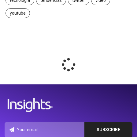
tecnología
tendencias
twitter
video
youtube