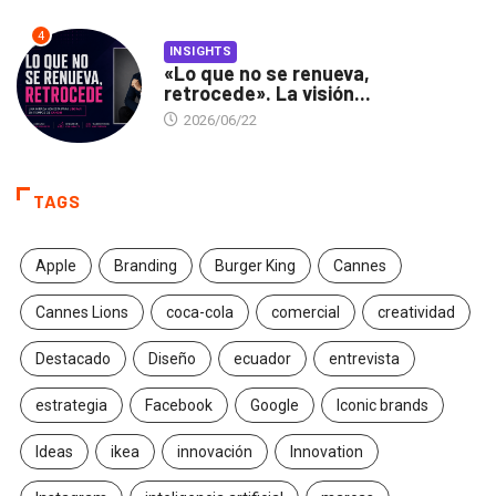
4
INSIGHTS
«Lo que no se renueva,
retrocede». La visión...
2026/06/22
TAGS
Apple
Branding
Burger King
Cannes
Cannes Lions
coca-cola
comercial
creatividad
Destacado
Diseño
ecuador
entrevista
estrategia
Facebook
Google
Iconic brands
Ideas
ikea
innovación
Innovation