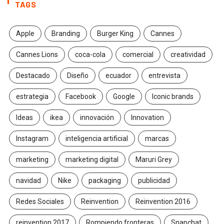
TAGS
Apple
Branding
Burger King
Cannes
Cannes Lions
coca-cola
comercial
creatividad
Destacado
Diseño
ecuador
entrevista
estrategia
Facebook
Google
Iconic brands
Ideas
ikea
innovación
Innovation
Instagram
inteligencia artificial
marcas
marketing
marketing digital
Maruri Grey
navidad
Nike
packaging
publicidad
Redes Sociales
Reinvention
Reinvention 2016
reinvention 2017
Rompiendo fronteras
Snapchat