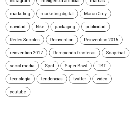
Instagram
inteligencia artificial
marcas
marketing
marketing digital
Maruri Grey
navidad
Nike
packaging
publicidad
Redes Sociales
Reinvention
Reinvention 2016
reinvention 2017
Rompiendo fronteras
Snapchat
social media
Spot
Super Bowl
TBT
tecnología
tendencias
twitter
video
youtube