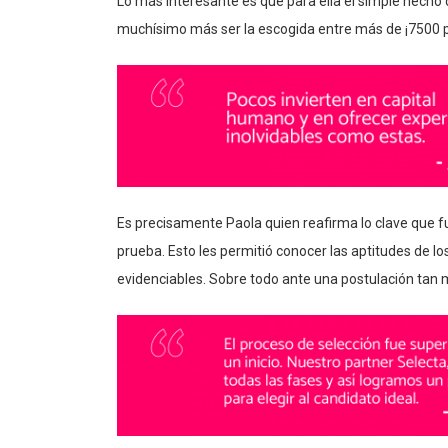
Lo más interesante es que para ella el simple hecho 
muchísimo más ser la escogida entre más de ¡7500 
Es precisamente Paola quien reafirma lo clave que fu
prueba. Esto les permitió conocer las aptitudes de lo
evidenciables. Sobre todo ante una postulación tan 