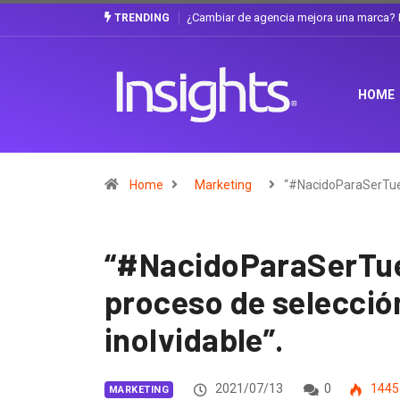
Gabriela Herrera y el arte de cambiarse e
TRENDING
HOME
Home
Marketing
“#NacidoParaSerTuen
“#NacidoParaSerTue
proceso de selecció
inolvidable”.
2021/07/13
0
1445
MARKETING