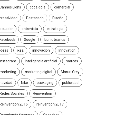
Cannes Lions
coca-cola
comercial
creatividad
Destacado
Diseño
ecuador
entrevista
estrategia
Facebook
Google
Iconic brands
Ideas
ikea
innovación
Innovation
Instagram
inteligencia artificial
marcas
marketing
marketing digital
Maruri Grey
navidad
Nike
packaging
publicidad
Redes Sociales
Reinvention
Reinvention 2016
reinvention 2017