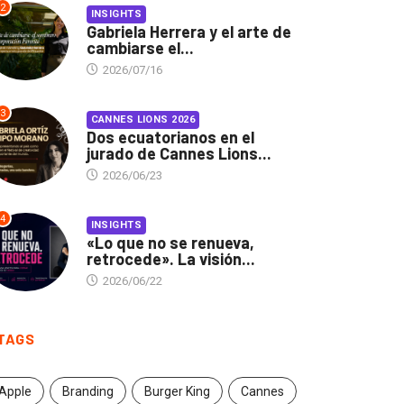
2
INSIGHTS
Gabriela Herrera y el arte de
cambiarse el...
2026/07/16
3
CANNES LIONS 2026
Dos ecuatorianos en el
jurado de Cannes Lions...
2026/06/23
4
INSIGHTS
«Lo que no se renueva,
retrocede». La visión...
2026/06/22
TAGS
Apple
Branding
Burger King
Cannes