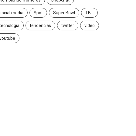
Rompiendo fronteras
Snapchat
social media
Spot
Super Bowl
TBT
tecnología
tendencias
twitter
video
youtube