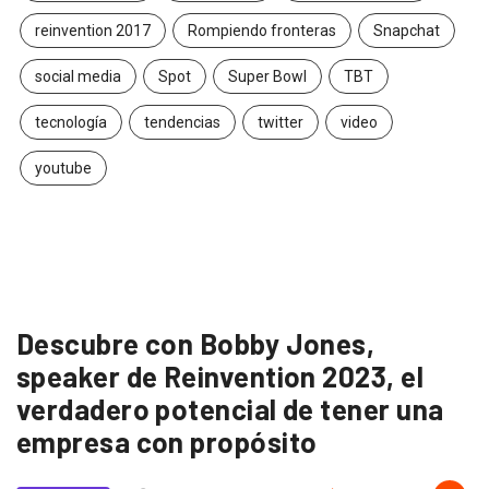
reinvention 2017
Rompiendo fronteras
Snapchat
social media
Spot
Super Bowl
TBT
tecnología
tendencias
twitter
video
youtube
Descubre con Bobby Jones,
speaker de Reinvention 2023, el
verdadero potencial de tener una
empresa con propósito