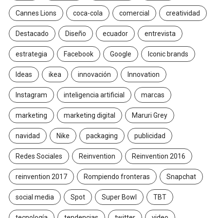
Cannes Lions
coca-cola
comercial
creatividad
Destacado
Diseño
ecuador
entrevista
estrategia
Facebook
Google
Iconic brands
Ideas
ikea
innovación
Innovation
Instagram
inteligencia artificial
marcas
marketing
marketing digital
Maruri Grey
navidad
Nike
packaging
publicidad
Redes Sociales
Reinvention
Reinvention 2016
reinvention 2017
Rompiendo fronteras
Snapchat
social media
Spot
Super Bowl
TBT
tecnología
tendencias
twitter
video