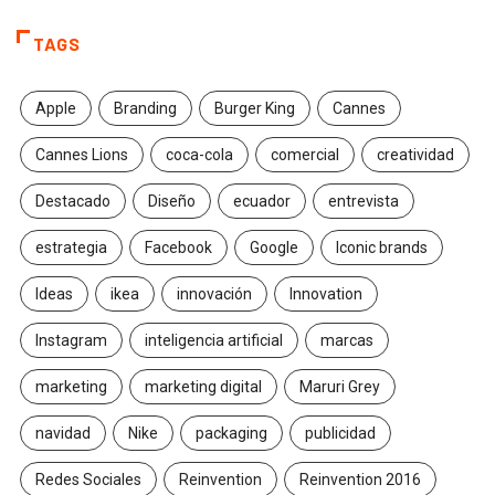
TAGS
Apple
Branding
Burger King
Cannes
Cannes Lions
coca-cola
comercial
creatividad
Destacado
Diseño
ecuador
entrevista
estrategia
Facebook
Google
Iconic brands
Ideas
ikea
innovación
Innovation
Instagram
inteligencia artificial
marcas
marketing
marketing digital
Maruri Grey
navidad
Nike
packaging
publicidad
Redes Sociales
Reinvention
Reinvention 2016