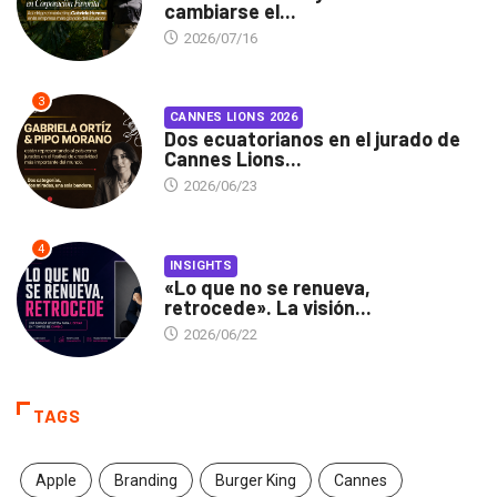
cambiarse el...
2026/07/16
3
CANNES LIONS 2026
Dos ecuatorianos en el jurado de
Cannes Lions...
2026/06/23
4
INSIGHTS
«Lo que no se renueva,
retrocede». La visión...
2026/06/22
TAGS
Apple
Branding
Burger King
Cannes