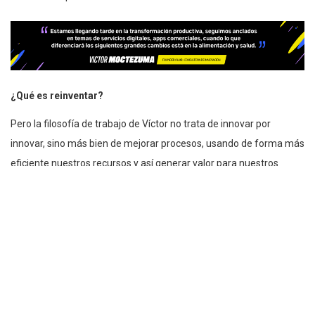
¿Qué es reinventar?
Pero la filosofía de trabajo de Víctor no trata de innovar por
innovar, sino más bien de mejorar procesos, usando de forma más
eficiente nuestros recursos y así generar valor para nuestros
consumidores.
Esto se hace cada vez más relevante en situaciones de alta
incertidumbre y volatilidad como enfrentamos en los panoramas
sociales/tecnológicos actuales. Existe muy poca certeza, y la
resiliencia será clave para saber utilizar todo lo que ya conocemos
(y lo que no tanto) a favor de nuestros modelos de negocio. Todo
con un impacto en cómo funciona la organización
ad intra (
desde