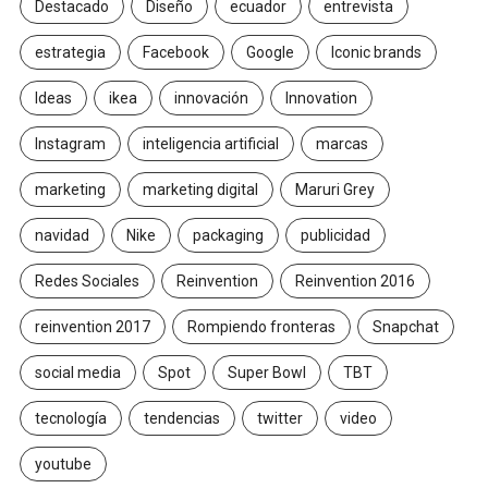
Destacado
Diseño
ecuador
entrevista
estrategia
Facebook
Google
Iconic brands
Ideas
ikea
innovación
Innovation
Instagram
inteligencia artificial
marcas
marketing
marketing digital
Maruri Grey
navidad
Nike
packaging
publicidad
Redes Sociales
Reinvention
Reinvention 2016
reinvention 2017
Rompiendo fronteras
Snapchat
social media
Spot
Super Bowl
TBT
tecnología
tendencias
twitter
video
youtube