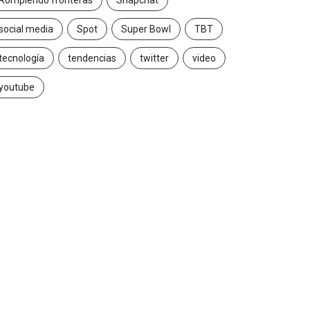
Rompiendo fronteras
Snapchat
social media
Spot
Super Bowl
TBT
tecnología
tendencias
twitter
video
youtube