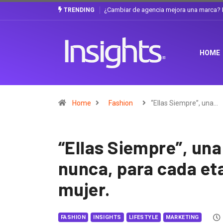
Gabriela Herrera y el arte de cambiarse e
TRENDING
HOME
Home
Fashion
“Ellas Siempre”, una…
“Ellas Siempre”, un
nunca, para cada eta
mujer.
FASHION
INSIGHTS
LIFESTYLE
MARKETING