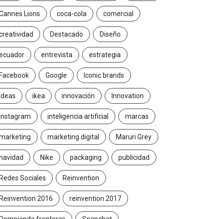
Cannes Lions
coca-cola
comercial
creatividad
Destacado
Diseño
ecuador
entrevista
estrategia
Facebook
Google
Iconic brands
Ideas
ikea
innovación
Innovation
Instagram
inteligencia artificial
marcas
marketing
marketing digital
Maruri Grey
navidad
Nike
packaging
publicidad
Redes Sociales
Reinvention
Reinvention 2016
reinvention 2017