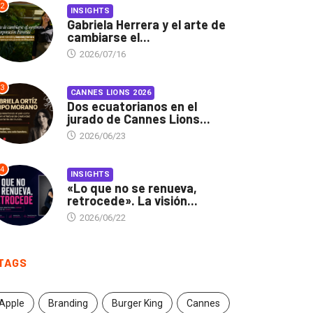
2
INSIGHTS
Gabriela Herrera y el arte de
cambiarse el...
2026/07/16
3
CANNES LIONS 2026
Dos ecuatorianos en el
jurado de Cannes Lions...
2026/06/23
4
INSIGHTS
«Lo que no se renueva,
retrocede». La visión...
2026/06/22
TAGS
Apple
Branding
Burger King
Cannes