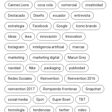
Cannes Lions
coca-cola
comercial
creatividad
Destacado
Diseño
ecuador
entrevista
estrategia
Facebook
Google
Iconic brands
Ideas
ikea
innovación
Innovation
Instagram
inteligencia artificial
marcas
marketing
marketing digital
Maruri Grey
navidad
Nike
packaging
publicidad
Redes Sociales
Reinvention
Reinvention 2016
reinvention 2017
Rompiendo fronteras
Snapchat
social media
Spot
Super Bowl
TBT
tecnología
tendencias
twitter
video