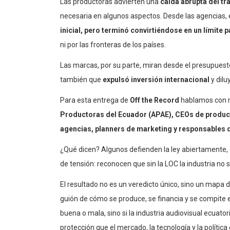
Las productoras advierten una
caída abrupta del tr
necesaria en algunos aspectos. Desde las agencias, 
inicial, pero terminó convirtiéndose en un límite
ni por las fronteras de los países.
Las marcas, por su parte, miran desde el presupuesto
también que
expulsó inversión internacional
y dilu
Para esta entrega de
Off the Record
hablamos con r
Productoras del Ecuador (APAE), CEOs de product
agencias, planners de marketing y responsables de
¿Qué dicen? Algunos defienden la ley abiertamente, 
de tensión: reconocen que sin la LOC la industria no 
El resultado no es un veredicto único, sino un mapa 
guión de cómo se produce, se financia y se compite en
buena o mala, sino si la industria audiovisual ecuat
protección que el mercado, la tecnología y la políti