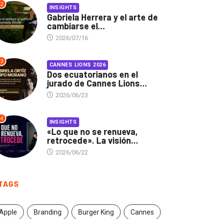
2
INSIGHTS
Gabriela Herrera y el arte de
cambiarse el...
2026/07/16
3
CANNES LIONS 2026
Dos ecuatorianos en el
jurado de Cannes Lions...
2026/06/23
4
INSIGHTS
«Lo que no se renueva,
retrocede». La visión...
2026/06/22
TAGS
Apple
Branding
Burger King
Cannes