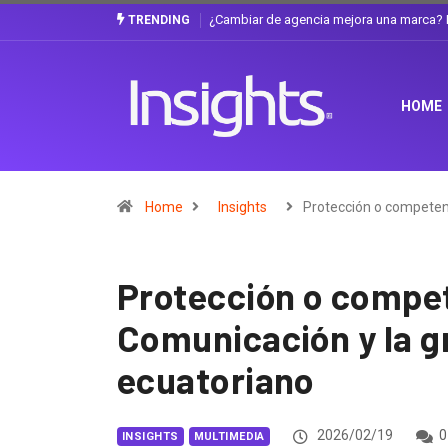
Gabriela Herrera y el arte de cambiarse e
TRENDING
HOME
Home
Insights
Protección o competen
Protección o compet
Comunicación y la gr
ecuatoriano
2026/02/19
0
INSIGHTS
MULTIMEDIA