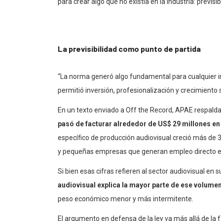
para crear algo que no existía en la industria: previsib
La previsibilidad como punto de partida
“La norma generó algo fundamental para cualquier in
permitió inversión, profesionalización y crecimiento 
En un texto enviado a Off the Record, APAE respalda
pasó de facturar alrededor de US$ 29 millones en
específico de producción audiovisual creció más de
y pequeñas empresas que generan empleo directo e i
Si bien esas cifras refieren al sector audiovisual en 
audiovisual explica la mayor parte de ese volume
peso económico menor y más intermitente.
El argumento en defensa de la ley va más allá de la 