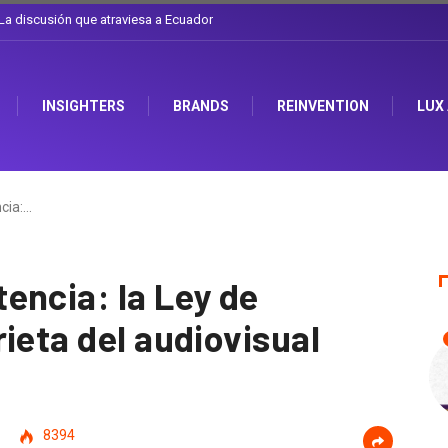
l sombrero en Corporación Favorita
INSIGHTERS
BRANDS
REINVENTION
LUX
cia:…
encia: la Ley de
ieta del audiovisual
8394