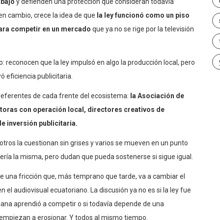
abajo
y defienden una protección que consideran todavía
en cambio, crece la idea de que
la ley funcionó como un piso
 para competir en un mercado
que ya no se rige por la televisión
: reconocen que la ley impulsó en algo la producción local, pero
yó eficiencia publicitaria.
eferentes de cada frente del ecosistema:
la Asociación de
oras con operación local, directores creativos de
 inversión publicitaria.
otros la cuestionan sin grises y varios se mueven en un punto
sería la misma, pero dudan que pueda sostenerse si sigue igual.
de una fricción que, más temprano que tarde, va a cambiar el
 el audiovisual ecuatoriano. La discusión ya no es si la ley fue
oriana aprendió a competir o si todavía depende de una
ca empiezan a erosionar. Y todos al mismo tiempo.