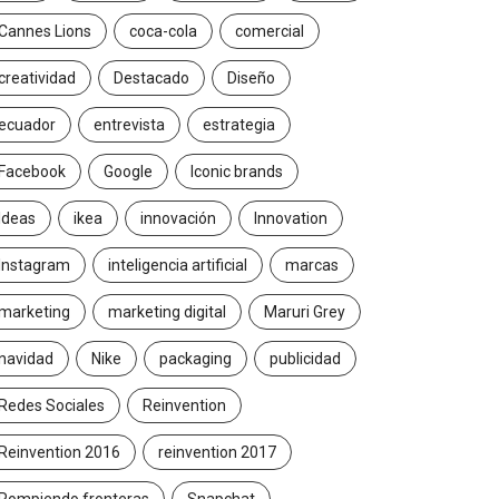
Cannes Lions
coca-cola
comercial
creatividad
Destacado
Diseño
ecuador
entrevista
estrategia
Facebook
Google
Iconic brands
Ideas
ikea
innovación
Innovation
Instagram
inteligencia artificial
marcas
marketing
marketing digital
Maruri Grey
navidad
Nike
packaging
publicidad
Redes Sociales
Reinvention
Reinvention 2016
reinvention 2017