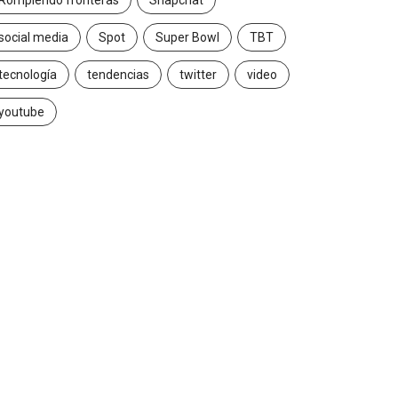
Rompiendo fronteras
Snapchat
social media
Spot
Super Bowl
TBT
tecnología
tendencias
twitter
video
youtube