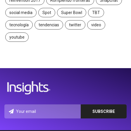
reinvention 2017
Rompiendo fronteras
Snapchat
social media
Spot
Super Bowl
TBT
tecnología
tendencias
twitter
video
youtube