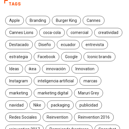
TAGS
Apple
Branding
Burger King
Cannes
Cannes Lions
coca-cola
comercial
creatividad
Destacado
Diseño
ecuador
entrevista
estrategia
Facebook
Google
Iconic brands
Ideas
ikea
innovación
Innovation
Instagram
inteligencia artificial
marcas
marketing
marketing digital
Maruri Grey
navidad
Nike
packaging
publicidad
Redes Sociales
Reinvention
Reinvention 2016