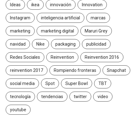
Ideas
ikea
innovación
Innovation
Instagram
inteligencia artificial
marcas
marketing
marketing digital
Maruri Grey
navidad
Nike
packaging
publicidad
Redes Sociales
Reinvention
Reinvention 2016
reinvention 2017
Rompiendo fronteras
Snapchat
social media
Spot
Super Bowl
TBT
tecnología
tendencias
twitter
video
youtube