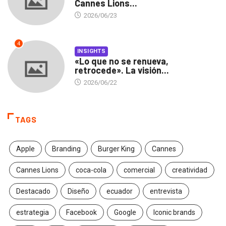
Cannes Lions...
2026/06/23
4
INSIGHTS
«Lo que no se renueva,
retrocede». La visión...
2026/06/22
TAGS
Apple
Branding
Burger King
Cannes
Cannes Lions
coca-cola
comercial
creatividad
Destacado
Diseño
ecuador
entrevista
estrategia
Facebook
Google
Iconic brands