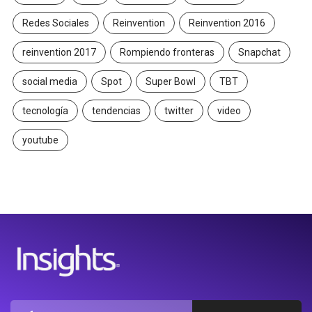
Redes Sociales
Reinvention
Reinvention 2016
reinvention 2017
Rompiendo fronteras
Snapchat
social media
Spot
Super Bowl
TBT
tecnología
tendencias
twitter
video
youtube