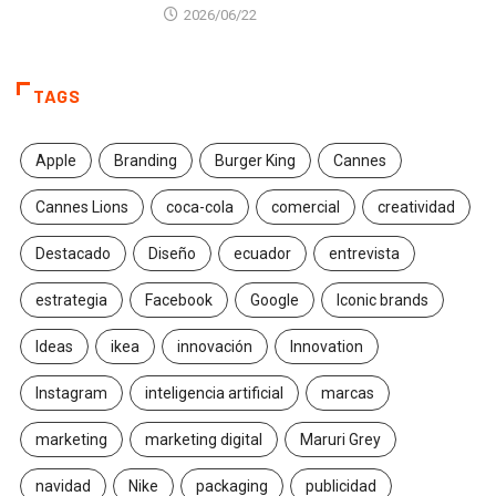
2026/06/22
TAGS
Apple
Branding
Burger King
Cannes
Cannes Lions
coca-cola
comercial
creatividad
Destacado
Diseño
ecuador
entrevista
estrategia
Facebook
Google
Iconic brands
Ideas
ikea
innovación
Innovation
Instagram
inteligencia artificial
marcas
marketing
marketing digital
Maruri Grey
navidad
Nike
packaging
publicidad