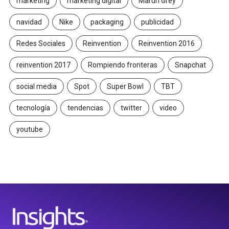
marketing
marketing digital
Maruri Grey
navidad
Nike
packaging
publicidad
Redes Sociales
Reinvention
Reinvention 2016
reinvention 2017
Rompiendo fronteras
Snapchat
social media
Spot
Super Bowl
TBT
tecnología
tendencias
twitter
video
youtube