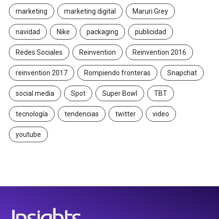
marketing
marketing digital
Maruri Grey
navidad
Nike
packaging
publicidad
Redes Sociales
Reinvention
Reinvention 2016
reinvention 2017
Rompiendo fronteras
Snapchat
social media
Spot
Super Bowl
TBT
tecnología
tendencias
twitter
video
youtube