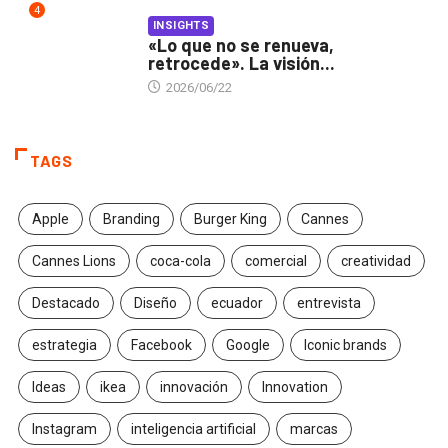
4
INSIGHTS
«Lo que no se renueva,
retrocede». La visión...
2026/06/22
TAGS
Apple
Branding
Burger King
Cannes
Cannes Lions
coca-cola
comercial
creatividad
Destacado
Diseño
ecuador
entrevista
estrategia
Facebook
Google
Iconic brands
Ideas
ikea
innovación
Innovation
Instagram
inteligencia artificial
marcas