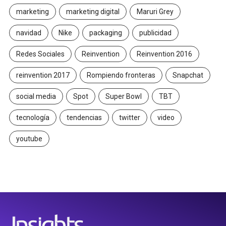
marketing
marketing digital
Maruri Grey
navidad
Nike
packaging
publicidad
Redes Sociales
Reinvention
Reinvention 2016
reinvention 2017
Rompiendo fronteras
Snapchat
social media
Spot
Super Bowl
TBT
tecnología
tendencias
twitter
video
youtube