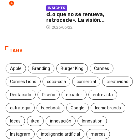
4
INSIGHTS
«Lo que no se renueva,
retrocede». La visión...
2026/06/22
TAGS
Apple
Branding
Burger King
Cannes
Cannes Lions
coca-cola
comercial
creatividad
Destacado
Diseño
ecuador
entrevista
estrategia
Facebook
Google
Iconic brands
Ideas
ikea
innovación
Innovation
Instagram
inteligencia artificial
marcas