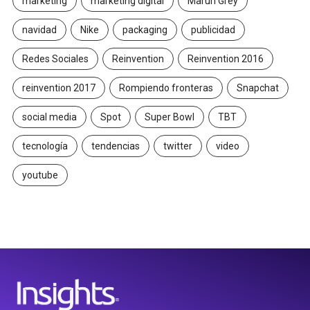
marketing
marketing digital
Maruri Grey
navidad
Nike
packaging
publicidad
Redes Sociales
Reinvention
Reinvention 2016
reinvention 2017
Rompiendo fronteras
Snapchat
social media
Spot
Super Bowl
TBT
tecnología
tendencias
twitter
video
youtube