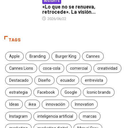
INSIGHTS
«Lo que no se renueva,
retrocede». La visión...
2026/06/22
TAGS
Apple
Branding
Burger King
Cannes
Cannes Lions
coca-cola
comercial
creatividad
Destacado
Diseño
ecuador
entrevista
estrategia
Facebook
Google
Iconic brands
Ideas
ikea
innovación
Innovation
Instagram
inteligencia artificial
marcas