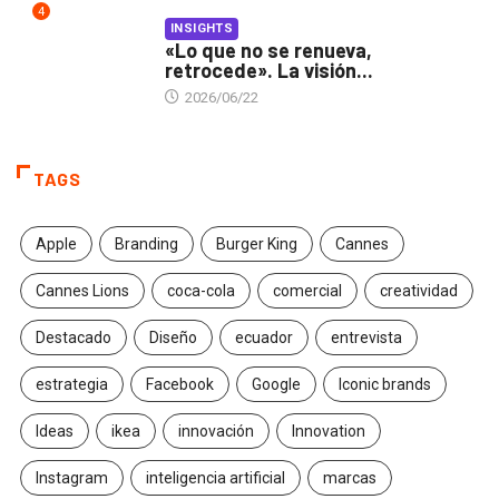
4
INSIGHTS
«Lo que no se renueva,
retrocede». La visión...
2026/06/22
TAGS
Apple
Branding
Burger King
Cannes
Cannes Lions
coca-cola
comercial
creatividad
Destacado
Diseño
ecuador
entrevista
estrategia
Facebook
Google
Iconic brands
Ideas
ikea
innovación
Innovation
Instagram
inteligencia artificial
marcas