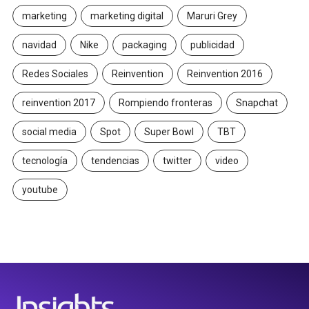
marketing
marketing digital
Maruri Grey
navidad
Nike
packaging
publicidad
Redes Sociales
Reinvention
Reinvention 2016
reinvention 2017
Rompiendo fronteras
Snapchat
social media
Spot
Super Bowl
TBT
tecnología
tendencias
twitter
video
youtube