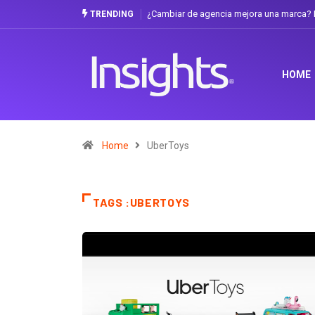
¿Cambiar de agencia mejora una marca? L
TRENDING
HOME
Home
UberToys
TAGS :UBERTOYS