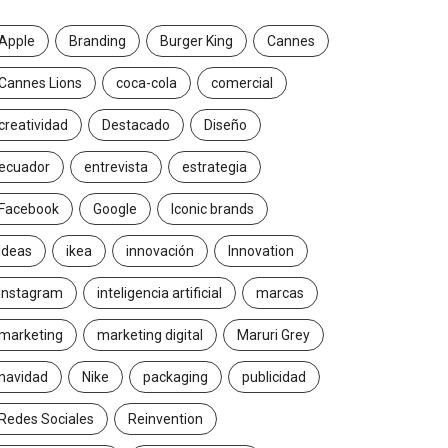
Apple
Branding
Burger King
Cannes
Cannes Lions
coca-cola
comercial
creatividad
Destacado
Diseño
ecuador
entrevista
estrategia
Facebook
Google
Iconic brands
Ideas
ikea
innovación
Innovation
Instagram
inteligencia artificial
marcas
marketing
marketing digital
Maruri Grey
navidad
Nike
packaging
publicidad
Redes Sociales
Reinvention