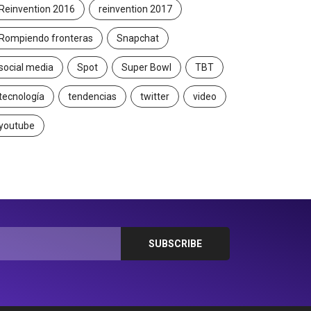
Reinvention 2016
reinvention 2017
Rompiendo fronteras
Snapchat
social media
Spot
Super Bowl
TBT
tecnología
tendencias
twitter
video
youtube